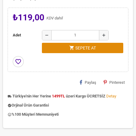
₺119,00
KDV dahil
remove
add
Adet
shopping_cart
SEPETE AT
favorite_border
Paylaş
Pinterest
Türkiye'nin Her Yerine
1499TL
üzeri Kargo ÜCRETSİZ
Detay
local_shipping
Orjinal Ürün Garantisi
check_circle
%100 Müşteri Memnuniyeti
insert_emoticon