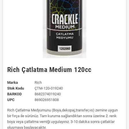
Rich Çatlatma Medium 120cc
Marka
Rich
Stok Kodu
ÇTM-120-019240
BARKOD
8682374019240
UPC
869026951808
Rich Çatlatma Medyumunu (Boya,dekopaj,transfer,vs) zemine uygun
bir fırça ile sürünüz. Tam kuruma sağlandıktan sonra üzerine 2. renk
boya veya çatlatma verniği uygulayınız. 3-10 dakika sonra çatlaklar
oluşmaya başlayacaktır.