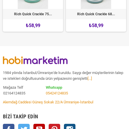
Rich Quick Crackle 75...
Rich Quick Crackle 68...
₺58,99
₺58,99
1984 yılında İstanbul/Ümraniye'de kuruldu. Saygı değer müşterilerinin talep
ve istekleri doğrultusunda ürün yelpazesini genişletti
[...]
Mağaza Telf
Whatsapp
02164124835
05424124835
Alemdağ Caddesi Güneş Sokak 22/A Ümraniye-İstanbul
BIZI TAKIP EDIN
Facebook
Twitter
YouTube
Pinterest
Instagram