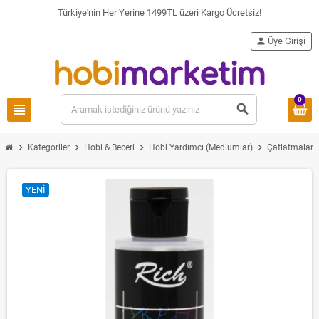
Türkiye'nin Her Yerine 1499TL üzeri Kargo Ücretsiz!
person
Üye Girişi
0
view_headline
search
chevron_right
chevron_right
chevron_right
chevron_right
chev
Kategoriler
Hobi & Beceri
Hobi Yardımcı (Mediumlar)
Çatlatmalar
YENI