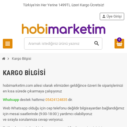
Türkiye'nin Her Yerine 1499TL üzeri Kargo Ücretsiz!
person
Üye Girişi
0
view_headline
search
chevron_right
Kargo Bilgisi
KARGO BILGISI
hobimarketim.com ailesi olarak elimizden geldiğince özveri ile siparişlerinizi
en kısa sürede çıkarmaya çalışıyoruz
Whatsapp
destek hattımız
05424124835
dir.
Web Whatsapp olduğu için cep telefonu değildir bilgisayardan bağlandığımız
için mesai saatlerinde (9:00-18:00 ) yardımcı olabiliyoruz
ve sırayla sorularınıza cevap veriyoruz.