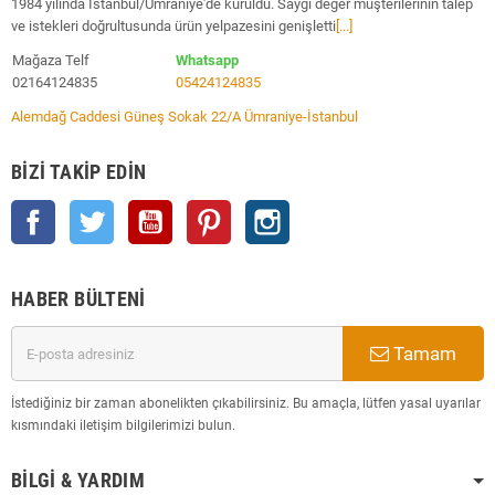
1984 yılında İstanbul/Ümraniye'de kuruldu. Saygı değer müşterilerinin talep
ve istekleri doğrultusunda ürün yelpazesini genişletti
[...]
Mağaza Telf
Whatsapp
02164124835
05424124835
Alemdağ Caddesi Güneş Sokak 22/A Ümraniye-İstanbul
BIZI TAKIP EDIN
Facebook
Twitter
YouTube
Pinterest
Instagram
HABER BÜLTENI
Tamam
İstediğiniz bir zaman abonelikten çıkabilirsiniz. Bu amaçla, lütfen yasal uyarılar
kısmındaki iletişim bilgilerimizi bulun.
BILGI & YARDIM