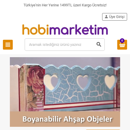
Türkiye'nin Her Yerine 1499TL üzeri Kargo Ücretsiz!
person
Üye Girişi
0
view_headline
search