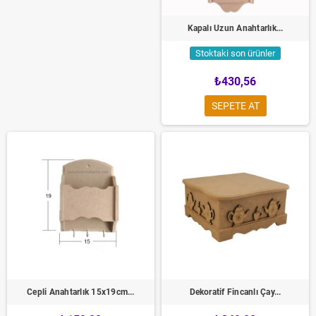
Kapalı Uzun Anahtarlık...
Stoktaki son ürünler
₺430,56
SEPETE AT
Cepli Anahtarlık 15x19cm...
Dekoratif Fincanlı Çay...