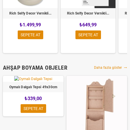
Rich Selfy Decor Vernikli...
Rich Selfy Decor Vernikli...
Ric
₺1.499,99
₺649,99
SEPETE AT
SEPETE AT
AHŞAP BOYAMA OBJELER
Daha fazla göster
trending_flat
Oymalı Dalgalı Tepsi 49x30cm
₺339,00
SEPETE AT