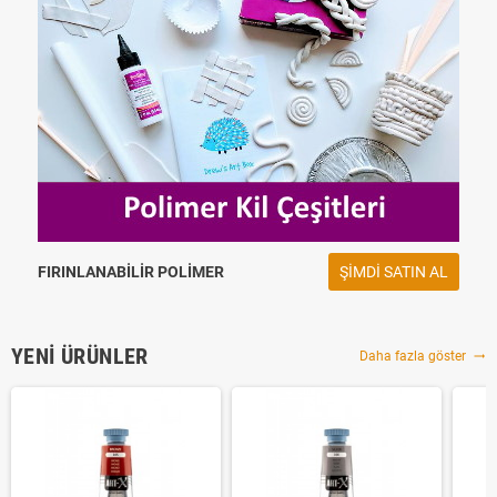
FIRINLANABILIR POLIMER
ŞIMDI SATIN AL
YENI ÜRÜNLER
Daha fazla göster
trending_flat