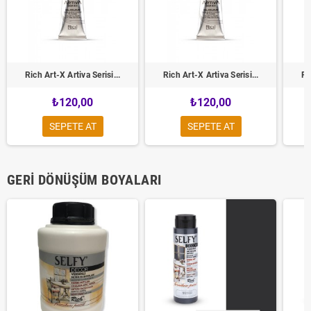
Rich Art-X Artiva Serisi...
Rich Art-X Artiva Serisi...
Ri
₺120,00
₺120,00
SEPETE AT
SEPETE AT
GERI DÖNÜŞÜM BOYALARI