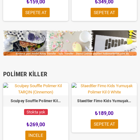
₺159,00
₺349,00
SEPETE AT
SEPETE AT
POLIMER KILLER
Sculpey Souffle Polimer Kil...
Staedtler Fimo Kids Yumuşak...
Stokta yok
₺189,00
₺269,00
SEPETE AT
INCELE