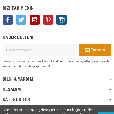
BIZI TAKIP EDIN
Facebook
Twitter
YouTube
Pinterest
Instagram
HABER BÜLTENI
Tamam
İstediğiniz bir zaman abonelikten çıkabilirsiniz. Bu amaçla, lütfen yasal uyarılar
kısmındaki iletişim bilgilerimizi bulun.
BILGI & YARDIM
HESABIM
KATEGORILER
Size daha iyi bir alışveriş deneyimi sunabilmek için çerezler