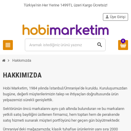
Türkiye'nin Her Yerine 1499TL üzeri Kargo Ücretsiz!
person
Üye Girişi
0
view_headline
search
chevron_right
Hakkımızda
HAKKIMIZDA
Hobi Marketim, 1984 yılında İstanbul/Ümraniye’de kuruldu. Kuruluşumuzdan
bugüne, değerli müşterilerimizin talep ve ihtiyaçları doğrultusunda ürün
yelpazemizi sürekli genişlettik.
Sektörünün öncü markalarını aynı çatı altında bulunduran ve bu markaların
yetkili satış bayiliğini üstlenen firmamız, hem toptan hem de perakende
satış hizmeti sunarak müşteri portföyünü her geçen gün büyütmektedir.
Ümraniye’deki mağazamızda; klasik tuhafiye ürünlerinin yanı sıra 2000