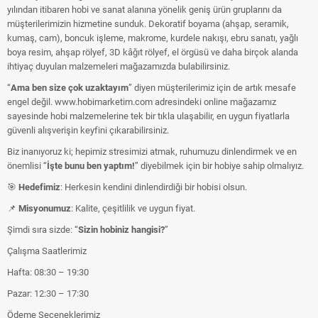
yılından itibaren hobi ve sanat alanına yönelik geniş ürün gruplarını da
müşterilerimizin hizmetine sunduk. Dekoratif boyama (ahşap, seramik,
kumaş, cam), boncuk işleme, makrome, kurdele nakışı, ebru sanatı, yağlı
boya resim, ahşap rölyef, 3D kâğıt rölyef, el örgüsü ve daha birçok alanda
ihtiyaç duyulan malzemeleri mağazamızda bulabilirsiniz.
“
Ama ben size çok uzaktayım
” diyen müşterilerimiz için de artık mesafe
engel değil. www.hobimarketim.com adresindeki online mağazamız
sayesinde hobi malzemelerine tek bir tıkla ulaşabilir, en uygun fiyatlarla
güvenli alışverişin keyfini çıkarabilirsiniz.
Biz inanıyoruz ki; hepimiz stresimizi atmak, ruhumuzu dinlendirmek ve en
önemlisi “
İşte bunu ben yaptım!
” diyebilmek için bir hobiye sahip olmalıyız.
🎯
Hedefimiz
: Herkesin kendini dinlendirdiği bir hobisi olsun.
📌
Misyonumuz
: Kalite, çeşitlilik ve uygun fiyat.
Şimdi sıra sizde: “
Sizin hobiniz hangisi?
”
Çalışma Saatlerimiz
Hafta: 08:30 – 19:30
Pazar: 12:30 – 17:30
Ödeme Seçeneklerimiz