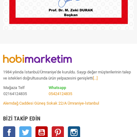
1984 yılında İstanbul/Ümraniye'de kuruldu. Saygı değer müşterilerinin talep
ve istekleri doğrultusunda ürün yelpazesini genişletti
[...]
Mağaza Telf
Whatsapp
02164124835
05424124835
Alemdağ Caddesi Güneş Sokak 22/A Ümraniye-İstanbul
BIZI TAKIP EDIN
Facebook
Twitter
YouTube
Pinterest
Instagram