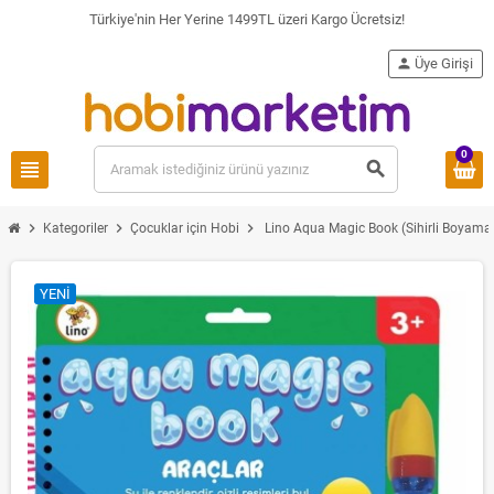
Türkiye'nin Her Yerine 1499TL üzeri Kargo Ücretsiz!
person
Üye Girişi
0
view_headline
search
chevron_right
chevron_right
chevron_right
Kategoriler
Çocuklar için Hobi
Lino Aqua Magic Book (Sihirli Boyama
YENI