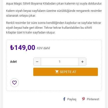
Aqua Magic Sihirli Boyama Kitabıdan çıkan kalemin içi suyla doldurulur.
Kalem siyah beyaz sayfaların üzerine sürüldüğünde rengarenk resimler
ıslanarak ortaya çıkar.
Renkli resimler bir süre sonra kendiliğinden kaybolur ve sayfalar tekrar
siyah beyaz hale geri döner. Tekrar tekrar kullanılabilen bu sihirli
kitaplar özel 6 kalın sayfadan oluşur.
₺149,00
KDV dahil
remove
add
Adet
shopping_cart
SEPETE AT
favorite_border
Paylaş
Pinterest