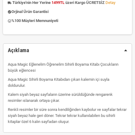
Türkiye'nin Her Yerine
1499TL
üzeri Kargo ÜCRETSİZ
Detay
local_shipping
Orjinal Ürün Garantisi
check_circle
%100 Müşteri Memnuniyeti
insert_emoticon
Açıklama
Aqua Magic Eğlenelim Öğrenelim Sihirli Boyama Kitabı Çocukların
büyük eğlencesi
Aqua Magic Sihirli Boyama Kitabıdan çıkan kalemin içi suyla
doldurulur.
Kalem siyah beyaz sayfaların üzerine sürüldüğünde rengarenk
resimler ıslanarak ortaya çıkar.
Renkli resimler bir süre sonra kendiliğinden kaybolur ve sayfalar tekrar
siyah beyaz hale geri döner. Tekrar tekrar kullanılabilen bu sihirli
kitaplar özel 6 kalın sayfadan oluşur.