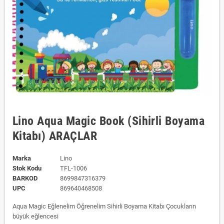
Lino Aqua Magic Book (Sihirli Boyama
Kitabı) ARAÇLAR
Marka
Lino
Stok Kodu
TFL-1006
BARKOD
8699847316379
UPC
869640468508
Aqua Magic Eğlenelim Öğrenelim Sihirli Boyama Kitabı Çocukların
büyük eğlencesi