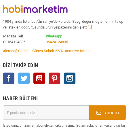
1984 yılında İstanbul/Ümraniye'de kuruldu. Saygı değer müşterilerinin talep
ve istekleri doğrultusunda ürün yelpazesini genişletti
[...]
Mağaza Telf
Whatsapp
02164124835
05424124835
Alemdağ Caddesi Güneş Sokak 22/A Ümraniye-İstanbul
BIZI TAKIP EDIN
Facebook
Twitter
YouTube
Pinterest
Instagram
HABER BÜLTENI
Tamam
İstediğiniz bir zaman abonelikten çıkabilirsiniz. Bu amaçla, lütfen yasal uyarılar