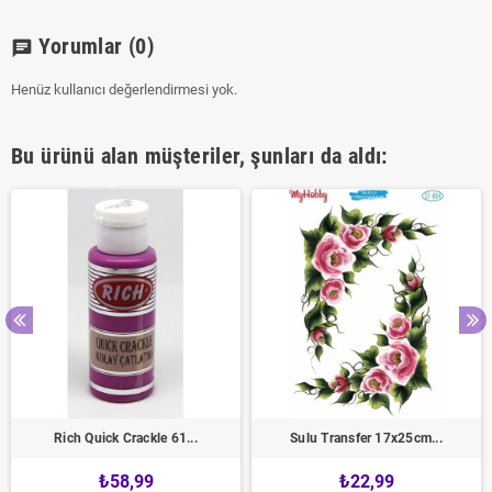
Yorumlar
(0)
chat
Henüz kullanıcı değerlendirmesi yok.
Bu ürünü alan müşteriler, şunları da aldı:
Rich Quick Crackle 61...
Sulu Transfer 17x25cm...
₺58,99
₺22,99