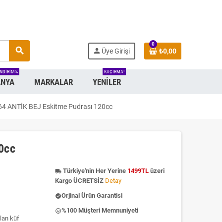
0
search
person
Üye Girişi
₺0,00
INDIRIM%
KAÇIRMA!
NYA
MARKALAR
YENILER
64 ANTİK BEJ Eskitme Pudrası 120cc
0cc
Türkiye'nin Her Yerine
1499TL
üzeri
local_shipping
Kargo ÜCRETSİZ
Detay
Orjinal Ürün Garantisi
check_circle
%100 Müşteri Memnuniyeti
insert_emoticon
lan küf