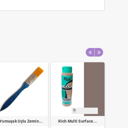
Yumuşak Uçlu Zemin...
Rich Multi Surface...
Rich Mu