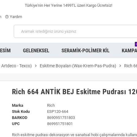
Türkiye'nin Her Yerine 1499TL üzeri Kargo Ücretsiz!
m
Yardım
help_outline
RESIM
GELENEKSEL
SERAMIK-POLIMER KIL
KAMPA
- Artdeco - Texco)
chevron_right
Eskitme Boyaları (Wax-Krem-Pas-Pudra)
chevron_right
Rich 6
Rich 664 ANTİK BEJ Eskitme Pudrası 12
Marka
Rich
Stok Kodu
ESP120-664
BARKOD
8690951751803
UPC
869951751801
Rich eskitme pudrası dekorasyon ve sanatsal hobi çalışmalarında kullanı