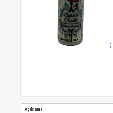
zoom_ou
Açıklama