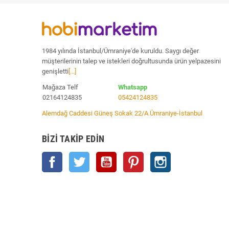
1984 yılında İstanbul/Ümraniye'de kuruldu. Saygı değer
müşterilerinin talep ve istekleri doğrultusunda ürün yelpazesini
genişletti
[...]
Mağaza Telf
Whatsapp
02164124835
05424124835
Alemdağ Caddesi Güneş Sokak 22/A Ümraniye-İstanbul
BIZI TAKIP EDIN
Facebook
Twitter
YouTube
Pinterest
Instagram