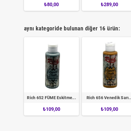
9
₺80,00
₺289,00
aynı kategoride bulunan diğer 16 ürün:
ner (...
Rich 652 FÜME Eskitme...
Rich 656 Venedik Sarı..
0
₺109,00
₺109,00