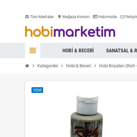
Tüm Markalar
Mağaza Konum
Hakımızda
İletişi
card_giftcard
location_on
view_headline
HOBI & BECERI
SANATSAL & 
chevron_right
Kategoriler
chevron_right
Hobi & Beceri
chevron_right
Hobi Boyaları (Rich 
YENI