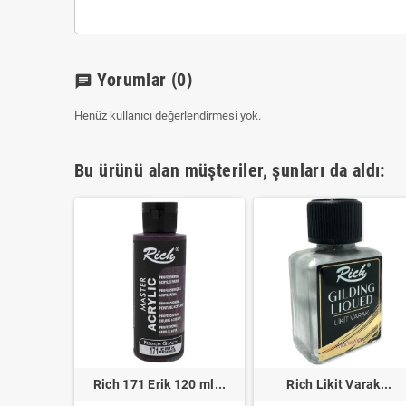
Yorumlar
(0)
chat
Henüz kullanıcı değerlendirmesi yok.
Bu ürünü alan müşteriler, şunları da aldı:
mızı...
Rich 171 Erik 120 ml...
Rich Likit Varak...