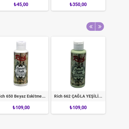
₺45,00
₺350,00
ich 650 Beyaz Eskitme...
Rich 662 ÇAĞLA YEŞİLİ...
Rich 66
₺109,00
₺109,00