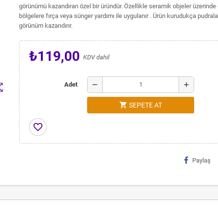
görünümü kazandıran özel bir üründür. Özellikle seramik objeler üzerinde
bölgelere fırça veya sünger yardımı ile uygulanır . Ürün kurudukça pudralaş
görünüm kazandırır.
₺119,00
KDV dahil
remove
add
Adet
t_map
shopping_cart
SEPETE AT
favorite_border
Paylaş