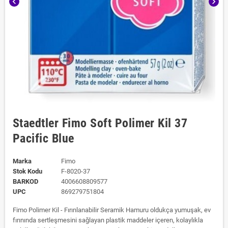
chevron_left
chevron_right
Staedtler Fimo Soft Polimer Kil 37
Pacific Blue
Marka
Fimo
Stok Kodu
F-8020-37
BARKOD
4006608809577
UPC
869279751804
Fimo Polimer Kil - Fırınlanabilir Seramik Hamuru oldukça yumuşak, ev
fırınında sertleşmesini sağlayan plastik maddeler içeren, kolaylıkla