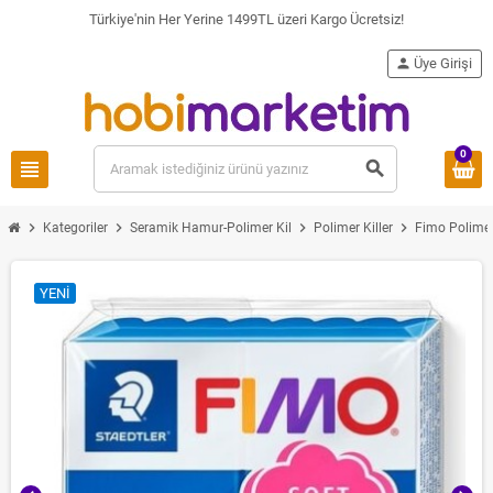
Türkiye'nin Her Yerine 1499TL üzeri Kargo Ücretsiz!
person
Üye Girişi
0
view_headline
search
chevron_right
chevron_right
chevron_right
chevron_right
Kategoriler
Seramik Hamur-Polimer Kil
Polimer Killer
Fimo Polimer
YENI