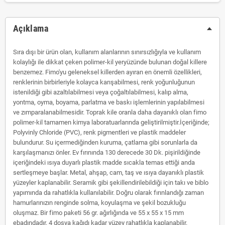
Açıklama
Sıra dışı bir ürün olan, kullanım alanlarının sınırsızlığıyla ve kullanım
kolaylığı ile dikkat çeken polimer-kil yeryüzünde bulunan doğal killere
benzemez. Fimo'yu geleneksel killerden ayıran en önemli özellikleri,
renklerinin birbirleriyle kolayca karışabilmesi, renk yoğunluğunun
istenildiği gibi azaltılabilmesi veya çoğaltılabilmesi, kalıp alma,
yontma, oyma, boyama, parlatma ve baskı işlemlerinin yapılabilmesi
ve zımparalanabilmesidir. Toprak kile oranla daha dayanıklı olan fimo
polimer-kil tamamen kimya laboratuarlarında geliştirilmiştir.İçeriğinde;
Polyvinly Chloride (PVC), renk pigmentleri ve plastik maddeler
bulundurur. Su içermediğinden kuruma, çatlama gibi sorunlarla da
karşılaşmanızı önler. Ev fırınında 130 derecede 30 Dk. pişirildiğinde
içeriğindeki ısıya duyarlı plastik madde sıcakla temas ettiği anda
sertleşmeye başlar. Metal, ahşap, cam, taş ve ısıya dayanıklı plastik
yüzeyler kaplanabilir. Seramik gibi şekillendirilebildiği için takı ve biblo
yapımında da rahatlıkla kullanılabilir. Doğru olarak fırınlandığı zaman
hamurlarınızın renginde solma, koyulaşma ve şekil bozukluğu
oluşmaz. Bir fimo paketi 56 gr. ağırlığında ve 55 x 55 x 15 mm
ebadındadır. 4 dosya kağıdı kadar yüzey rahatlıkla kaplanabilir.