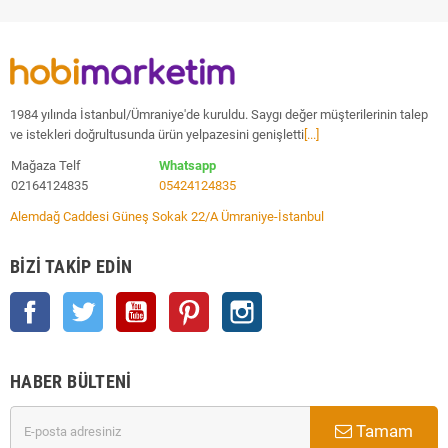
1984 yılında İstanbul/Ümraniye'de kuruldu. Saygı değer müşterilerinin talep
ve istekleri doğrultusunda ürün yelpazesini genişletti
[...]
Mağaza Telf
Whatsapp
02164124835
05424124835
Alemdağ Caddesi Güneş Sokak 22/A Ümraniye-İstanbul
BIZI TAKIP EDIN
Facebook
Twitter
YouTube
Pinterest
Instagram
HABER BÜLTENI
Tamam