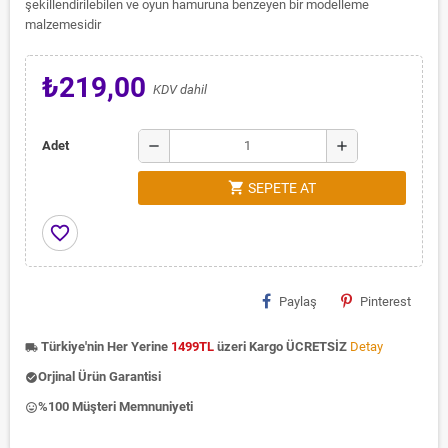
şekillendirilebilen ve oyun hamuruna benzeyen bir modelleme
malzemesidir
₺219,00
KDV dahil
remove
add
Adet
shopping_cart
SEPETE AT
favorite_border
Paylaş
Pinterest
Türkiye'nin Her Yerine
1499TL
üzeri Kargo ÜCRETSİZ
Detay
local_shipping
Orjinal Ürün Garantisi
check_circle
%100 Müşteri Memnuniyeti
insert_emoticon