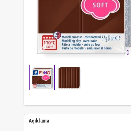
zoom_ou
Açıklama