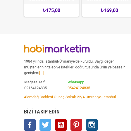
0
₺175,00
₺169,00
1984 yılında İstanbul/Ümraniye'de kuruldu. Saygı değer
müşterilerinin talep ve istekleri doğrultusunda ürün yelpazesini
genişletti
[...]
Mağaza Telf
Whatsapp
02164124835
05424124835
Alemdağ Caddesi Güneş Sokak 22/A Ümraniye-İstanbul
BIZI TAKIP EDIN
Facebook
Twitter
YouTube
Pinterest
Instagram