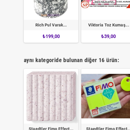
 Soft...
Rich Pul Varak...
Viktoria Toz Kumaş...
0
₺199,00
₺39,00
aynı kategoride bulunan diğer 16 ürün:
Effect...
Staedtler Fimo Effect...
Staedtler Fimo Effect..