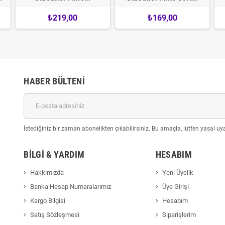
₺219,00
₺169,00
HABER BÜLTENI
İstediğiniz bir zaman abonelikten çıkabilirsiniz. Bu amaçla, lütfen yasal uyar
BILGI & YARDIM
HESABIM
Hakkımızda
Yeni Üyelik
Banka Hesap Numaralarımız
Üye Girişi
Kargo Bilgisi
Hesabım
Satış Sözleşmesi
Siparişlerim