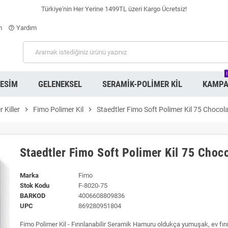
Türkiye'nin Her Yerine 1499TL üzeri Kargo Ücretsiz!
m
Yardım
help_outline
RESIM
GELENEKSEL
SERAMIK-POLIMER KIL
KAMPA
 Killer
chevron_right
Fimo Polimer Kil
chevron_right
Staedtler Fimo Soft Polimer Kil 75 Chocol
Staedtler Fimo Soft Polimer Kil 75 Choc
Marka
Fimo
Stok Kodu
F-8020-75
BARKOD
4006608809836
UPC
869280951804
Fimo Polimer Kil - Fırınlanabilir Seramik Hamuru oldukça yumuşak, ev fır