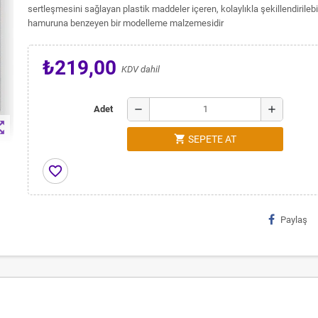
sertleşmesini sağlayan plastik maddeler içeren, kolaylıkla şekillendirileb
hamuruna benzeyen bir modelleme malzemesidir
₺219,00
KDV dahil
remove
add
Adet
t_map
shopping_cart
SEPETE AT
favorite_border
Paylaş