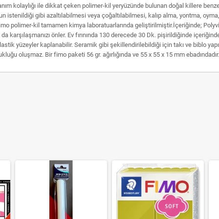
kullanım kolaylığı ile dikkat çeken polimer-kil yeryüzünde bulunan doğal killere ben
un istenildiği gibi azaltılabilmesi veya çoğaltılabilmesi, kalıp alma, yontma, oym
imo polimer-kil tamamen kimya laboratuarlarında geliştirilmiştir.İçeriğinde; Polyv
a karşılaşmanızı önler. Ev fırınında 130 derecede 30 Dk. pişirildiğinde içeriğind
tik yüzeyler kaplanabilir. Seramik gibi şekillendirilebildiği için takı ve biblo yapı
uğu oluşmaz. Bir fimo paketi 56 gr. ağırlığında ve 55 x 55 x 15 mm ebadındadır. 