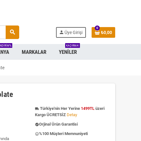
0
search
person
Üye Girişi
₺0,00
INDIRIM%
KAÇIRMA!
NYA
MARKALAR
YENILER
ate
olate
Türkiye'nin Her Yerine
1499TL
üzeri
local_shipping
Kargo ÜCRETSİZ
Detay
Orjinal Ürün Garantisi
check_circle
%100 Müşteri Memnuniyeti
insert_emoticon
ınında