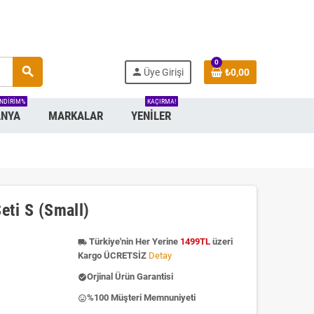
0
search
person
Üye Girişi
₺0,00
INDIRIM%
KAÇIRMA!
NYA
MARKALAR
YENILER
eti S (Small)
Türkiye'nin Her Yerine
1499TL
üzeri
local_shipping
Kargo ÜCRETSİZ
Detay
Orjinal Ürün Garantisi
check_circle
%100 Müşteri Memnuniyeti
insert_emoticon