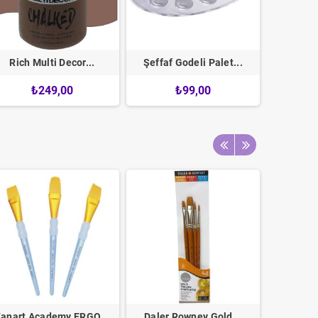
Rich Multi Decor...
Şeffaf Godeli Palet...
Talens 
₺249,00
₺99,00
Fanart Academy ERGO...
Daler Rowney Gold...
Daler 