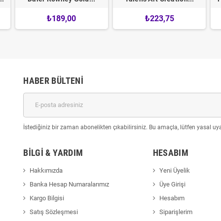
₺189,00
₺223,75
HABER BÜLTENI
İstediğiniz bir zaman abonelikten çıkabilirsiniz. Bu amaçla, lütfen yasal uyar
BILGI & YARDIM
HESABIM
Hakkımızda
Yeni Üyelik
Banka Hesap Numaralarımız
Üye Girişi
Kargo Bilgisi
Hesabım
Satış Sözleşmesi
Siparişlerim