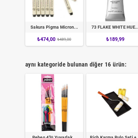
 Yağlı...
Sakura Pigma Micron...
73 FLAKE WHITE HUE..
4
₺474,00
₺189,99
₺489,00
aynı kategoride bulunan diğer 16 ürün:
ation...
Pebeo 4'lü Yuvarlak...
Rich Karma Rulo Seti +.