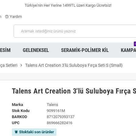
Türkiye'nin Her Yerine 1499TL üzeri Kargo Ücretsiz!
m
Yardım
help_outline
RESIM
GELENEKSEL
SERAMIK-POLIMER KIL
KAMPA
rça Setleri
chevron_right
Talens Art Creation 3'lü Suluboya Fırça Seti S (Small)
Talens Art Creation 3'lü Suluboya Fırça S
Marka
Talens
Stok Kodu
9099161M
BARKOD
8712079393137
UPC
869666282416
Stoktaki son ürünler
notifications_active