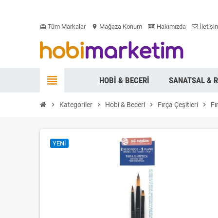
Tüm Markalar
Mağaza Konum
Hakımızda
İletişi
card_giftcard
location_on
view_headline
HOBI & BECERI
SANATSAL & 
chevron_right
Kategoriler
chevron_right
Hobi & Beceri
chevron_right
Fırça Çeşitleri
chevron_right
Fı
YENI