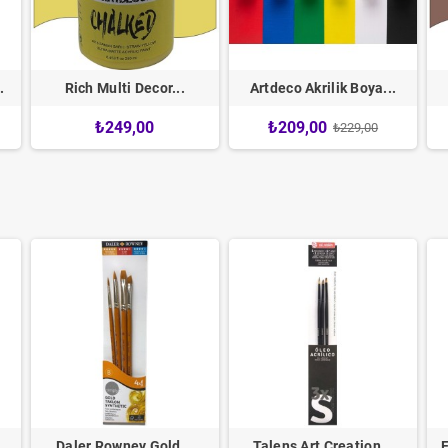
.
Rich Multi Decor...
Artdeco Akrilik Boya...
₺249,00
₺209,00
₺229,00
..
Daler Rowney Gold...
Talens Art Creation...