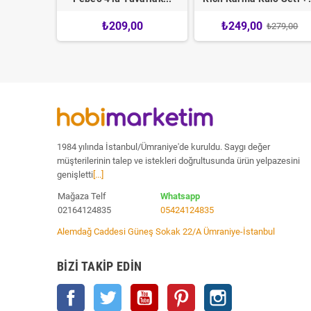
5
₺209,00
₺249,00
₺279,00
1984 yılında İstanbul/Ümraniye'de kuruldu. Saygı değer
müşterilerinin talep ve istekleri doğrultusunda ürün yelpazesini
genişletti
[...]
Mağaza Telf
Whatsapp
02164124835
05424124835
Alemdağ Caddesi Güneş Sokak 22/A Ümraniye-İstanbul
BIZI TAKIP EDIN
Facebook
Twitter
YouTube
Pinterest
Instagram