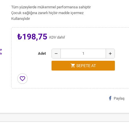
Tüm yüzeylerde mükemmel performansa sahiptir
Çocuk sağlığına zararlı hiçbir madde içermez
Kullanışlıdır
₺198,75
KDV dahil
t_map
remove
add
Adet
shopping_cart
SEPETE AT
favorite_border
Paylaş