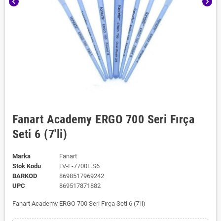
chevron_left
chevron_right
Fanart Academy ERGO 700 Seri Fırça
Seti 6 (7'li)
Marka
Fanart
Stok Kodu
LV-F-7700E.S6
BARKOD
8698517969242
UPC
869517871882
Fanart Academy ERGO 700 Seri Fırça Seti 6 (7'li)