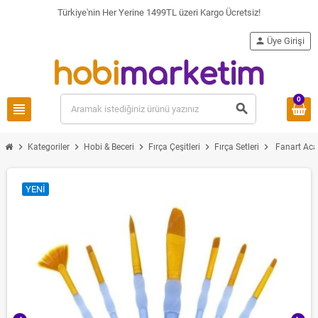
Türkiye'nin Her Yerine 1499TL üzeri Kargo Ücretsiz!
person
Üye Girişi
0
view_headline
search
chevron_right
chevron_right
chevron_right
chevron_right
chevron_right
Kategoriler
Hobi & Beceri
Fırça Çeşitleri
Fırça Setleri
Fanart Acad
YENI