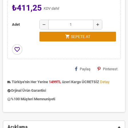
₺411,25
KDV dahil
remove
add
Adet
shopping_cart
SEPETE AT
favorite_border
Paylaş
Pinterest
Türkiye'nin Her Yerine
1499TL
üzeri Kargo ÜCRETSİZ
Detay
local_shipping
Orjinal Ürün Garantisi
check_circle
%100 Müşteri Memnuniyeti
insert_emoticon
Açıklama