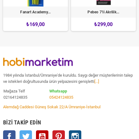
Fanart Academy...
Pebeo 7'li Akrilik...
₺169,00
₺299,00
1984 yılında İstanbul/Ümraniye'de kuruldu. Saygı değer müşterilerinin talep
ve istekleri doğrultusunda ürün yelpazesini genişletti
[...]
Mağaza Telf
Whatsapp
02164124835
05424124835
Alemdağ Caddesi Güneş Sokak 22/A Ümraniye-İstanbul
BIZI TAKIP EDIN
Facebook
Twitter
YouTube
Pinterest
Instagram