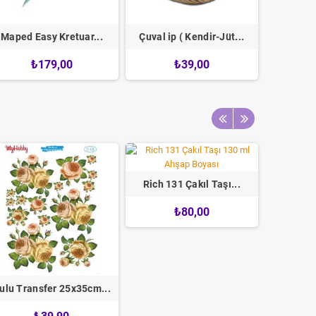
Maped Easy Kretuar...
Çuval ip ( Kendir-Jüt...
Yılbaşı M
₺179,00
₺39,00
7cm Laz
Rich 131 Çakıl Taşı...
₺80,00
ulu Transfer 25x35cm...