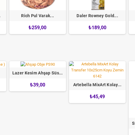
.
Rich Pul Varak...
Daler Rowney Gold...
₺259,00
₺189,00
Lazer Kesim Ahşap Süs...
₺39,00
Artebella MixArt Kolay...
₺45,49
S