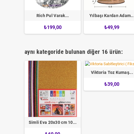
zlı...
Rich Pul Varak...
Yılbaşı Kardan Adam..
0
₺199,00
₺49,99
aynı kategoride bulunan diğer 16 ürün:
Viktoria Toz Kumaş...
₺39,00
nomik...
Simli Eva 20x30 cm 10...