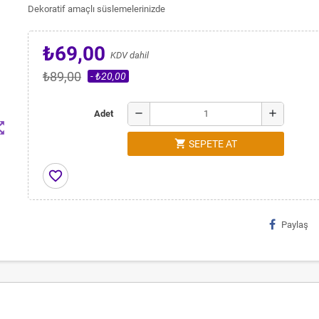
Dekoratif amaçlı süslemelerinizde
₺69,00
KDV dahil
₺89,00
- ₺20,00
remove
add
Adet
t_map
shopping_cart
SEPETE AT
favorite_border
Paylaş