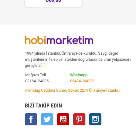
₺69,00
5,00
1984 yılında İstanbul/Ümraniye'de kuruldu. Saygı değer
müşterilerinin talep ve istekleri doğrultusunda ürün yelpazesini
genişletti
[...]
Mağaza Telf
Whatsapp
02164124835
05424124835
Alemdağ Caddesi Güneş Sokak 22/A Ümraniye-İstanbul
BIZI TAKIP EDIN
Facebook
Twitter
YouTube
Pinterest
Instagram