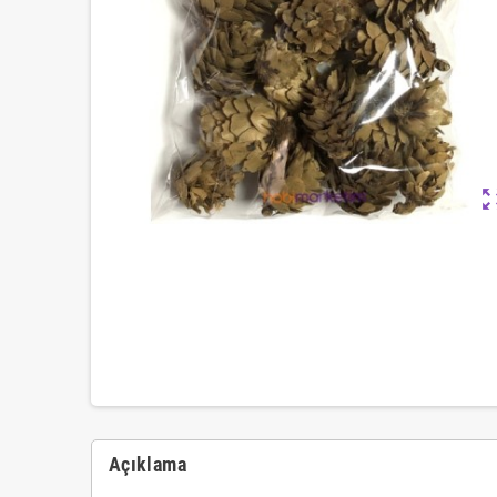
zoom_ou
Açıklama