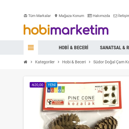
Tüm Markalar
Mağaza Konum
Hakımızda
İletişi
card_giftcard
location_on
view_headline
HOBI & BECERI
SANATSAL & 
chevron_right
Kategoriler
chevron_right
Hobi & Beceri
chevron_right
Südor Doğal Çam Ko
-₺20,00
YENI