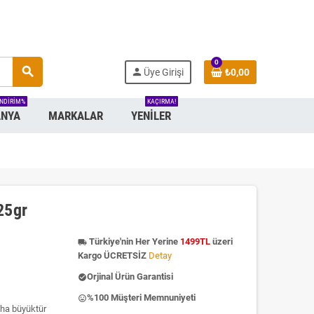
0
search
person
Üye Girişi
₺0,00
INDIRIM%
KAÇIRMA!
NYA
MARKALAR
YENILER
25gr
Türkiye'nin Her Yerine
1499TL
üzeri
local_shipping
Kargo ÜCRETSİZ
Detay
Orjinal Ürün Garantisi
check_circle
%100 Müşteri Memnuniyeti
insert_emoticon
aha büyüktür