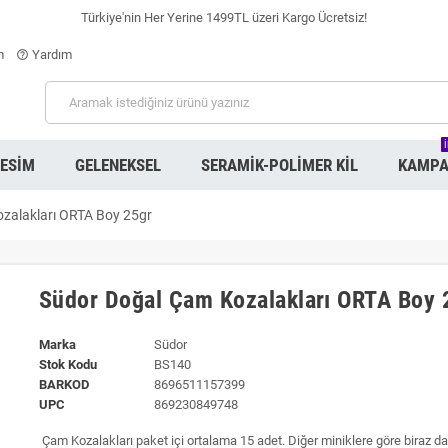
Türkiye'nin Her Yerine 1499TL üzeri Kargo Ücretsiz!
m
Yardım
help_outline
RESIM
GELENEKSEL
SERAMIK-POLIMER KIL
KAMPA
zalakları ORTA Boy 25gr
Südor Doğal Çam Kozalakları ORTA Boy 
Marka
Südor
Stok Kodu
BS140
BARKOD
8696511157399
UPC
869230849748
Çam Kozalakları paket içi ortalama 15 adet. Diğer miniklere göre biraz d