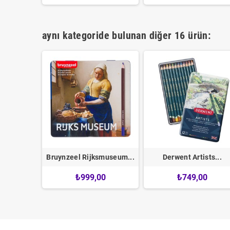
aynı kategoride bulunan diğer 16 ürün:
sts...
Bruynzeel Rijksmuseum...
Derwent Artists...
00
₺999,00
₺749,00