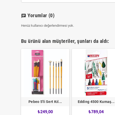
Yorumlar
(0)
chat
Henüz kullanıcı değerlendirmesi yok.
Bu ürünü alan müşteriler, şunları da aldı:
ap Süs...
Pebeo 5'li Sert Kıl...
Edding 4500 Kumaş...
0
₺249,00
₺789,04