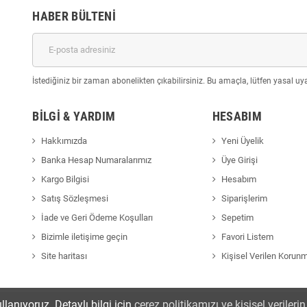
HABER BÜLTENI
İstediğiniz bir zaman abonelikten çıkabilirsiniz. Bu amaçla, lütfen yasal uyar
BILGI & YARDIM
HESABIM
Hakkımızda
Yeni Üyelik
Banka Hesap Numaralarımız
Üye Girişi
Kargo Bilgisi
Hesabım
Satış Sözleşmesi
Siparişlerim
İade ve Geri Ödeme Koşulları
Sepetim
Bizimle iletişime geçin
Favori Listem
Site haritası
Kişisel Verilen Korun
llanıyoruz. Detaylı bilgi için
çerez politikamızı ve kişisel veriler