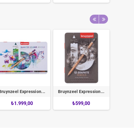
Bruynzeel Expression...
Bruynzeel Expression...
Bruynzeel
₺1.999,00
₺599,00
₺