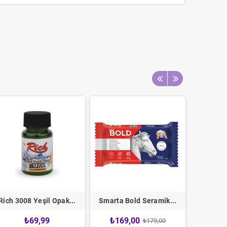
Rich 3008 Yeşil Opak...
Smarta Bold Seramik...
Smarta 
₺69,99
₺169,00
₺16
₺179,00