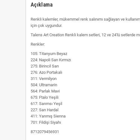
Açıklama
Renkli kalemler, mükemmel renk salınımı sağlayan ve kullanımı
için çok uygundur.
Talens Art Creation Renkli kalem setleri, 12 ve 24'lü setlerde m
Renkler:
105: Titanyum Beyaz
224: Napoli Sarı Kırmızı
275: Birincil Sarı
276: Azo Portakalı
311: Vermilyon
504: Ultramarin
564: Parlak Mavi
675: Ftalo Yeşili
617: Sarımsı Yeşil
227: Sarı Hardal
411: Yanmış Sienna
701: Fildişi Siyahı
8712079456931