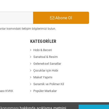
Abone Ol
ılar kısmındaki iletişim bilgilerimizi bulun.
KATEGORILER
Hobi & Beceri
Sanatsal & Resim
Geleneksel Sanatlar
Çocuklar için Hobi
Maket Yapımı
Seramik ve Polimer Kil
ması KVKK
Popüler Markalar
in korunması
hakkında açıklama metnini