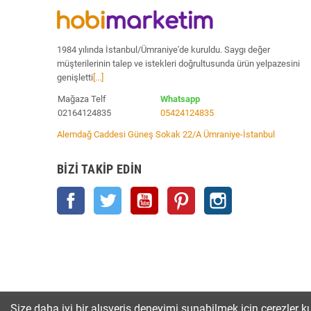
1984 yılında İstanbul/Ümraniye'de kuruldu. Saygı değer
müşterilerinin talep ve istekleri doğrultusunda ürün yelpazesini
genişletti
[...]
Mağaza Telf
Whatsapp
02164124835
05424124835
Alemdağ Caddesi Güneş Sokak 22/A Ümraniye-İstanbul
BIZI TAKIP EDIN
Facebook
Twitter
YouTube
Pinterest
Instagram
Size daha iyi bir alışveriş deneyimi sunabilmek için çerezler ku