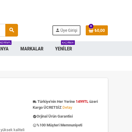
0
search
person
Üye Girişi
₺0,00
INDIRIM%
KAÇIRMA!
NYA
MARKALAR
YENILER
Türkiye'nin Her Yerine
1499TL
üzeri
local_shipping
Kargo ÜCRETSİZ
Detay
Orjinal Ürün Garantisi
check_circle
%100 Müşteri Memnuniyeti
insert_emoticon
yüksek kaliteli