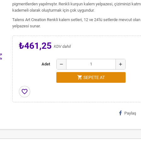
pigmentlerden yapılmıştır. Renkli kurşun kalem yelpazesi, çiziminizi ka
kademeli olarak oluşturmak için çok uygundur.
Talens Art Creation Renkli kalem setleri, 12 ve 24'lü setlerde mevcut olan 
yelpazesi sunar.
₺461,25
KDV dahil
t_map
remove
add
Adet
shopping_cart
SEPETE AT
favorite_border
Paylaş