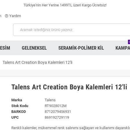
Türkiye'nin Her Yerine 1499TL üzeri Kargo Ücretsiz!
m
Yardım
help_outline
RESIM
GELENEKSEL
SERAMIK-POLIMER KIL
KAMPA
ight
Talens Art Creation Boya Kalemleri 12'li
Talens Art Creation Boya Kalemleri 12'li
Marka
Talens
Stok Kodu
RT9028012M
BARKOD
8712079456931
UPC
869192729119
Renkli kalemler, mükemmel renk salınımı sağlayan ve kullanımı dayanıklı 