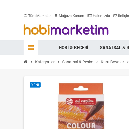
Tüm Markalar
Mağaza Konum
Hakımızda
İletişi
card_giftcard
location_on
view_headline
HOBI & BECERI
SANATSAL & 
chevron_right
Kategoriler
chevron_right
Sanatsal & Resim
chevron_right
Kuru Boyalar
chevron_r
YENI