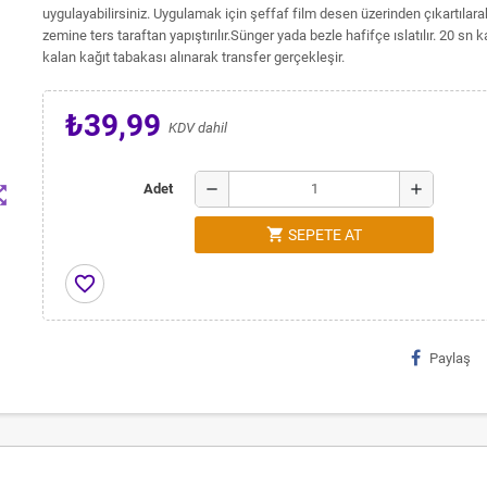
uygulayabilirsiniz. Uygulamak için şeffaf film desen üzerinden çıkartıla
zemine ters taraftan yapıştırılır.Sünger yada bezle hafifçe ıslatılır. 20 sn 
kalan kağıt tabakası alınarak transfer gerçekleşir.
₺39,99
KDV dahil
remove
add
Adet
t_map
shopping_cart
SEPETE AT
favorite_border
Paylaş