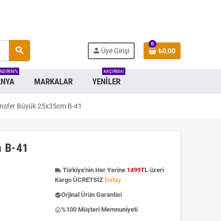
0
search
person
Üye Girişi
₺0,00
INDIRIM%
KAÇIRMA!
NYA
MARKALAR
YENILER
nsfer Büyük 25x35cm B-41
m B-41
Türkiye'nin Her Yerine
1499TL
üzeri
local_shipping
Kargo ÜCRETSİZ
Detay
Orjinal Ürün Garantisi
check_circle
%100 Müşteri Memnuniyeti
insert_emoticon