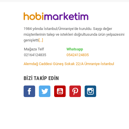
1984 yılında İstanbul/Ümraniye'de kuruldu. Saygı değer
müşterilerinin talep ve istekleri doğrultusunda ürün yelpazesini
genişletti
[...]
Mağaza Telf
Whatsapp
02164124835
05424124835
Alemdağ Caddesi Güneş Sokak 22/A Ümraniye-İstanbul
BIZI TAKIP EDIN
Facebook
Twitter
YouTube
Pinterest
Instagram