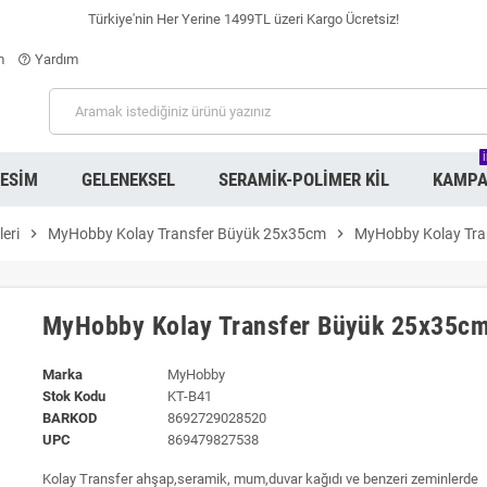
Türkiye'nin Her Yerine 1499TL üzeri Kargo Ücretsiz!
m
Yardım
help_outline
RESIM
GELENEKSEL
SERAMIK-POLIMER KIL
KAMPA
leri
chevron_right
MyHobby Kolay Transfer Büyük 25x35cm
chevron_right
MyHobby Kolay Tra
MyHobby Kolay Transfer Büyük 25x35c
Marka
MyHobby
Stok Kodu
KT-B41
BARKOD
8692729028520
UPC
869479827538
Kolay Transfer ahşap,seramik, mum,duvar kağıdı ve benzeri zeminlerde