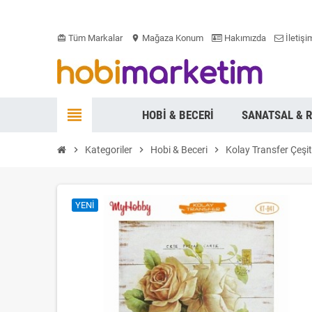
Tüm Markalar
Mağaza Konum
Hakımızda
İletişi
card_giftcard
location_on
view_headline
HOBI & BECERI
SANATSAL & 
chevron_right
Kategoriler
chevron_right
Hobi & Beceri
chevron_right
Kolay Transfer Çeşit
YENI