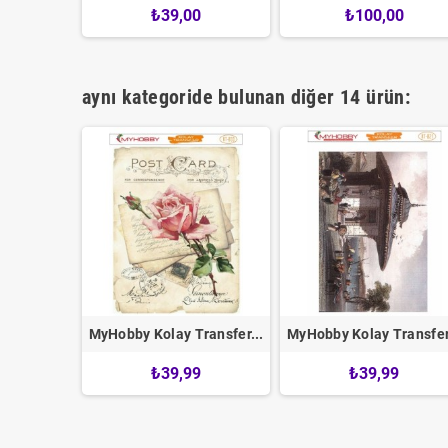
0
₺39,00
₺100,00
aynı kategoride bulunan diğer 14 ürün:
ransfer...
MyHobby Kolay Transfer...
MyHobby Kolay Transfer.
9
₺39,99
₺39,99