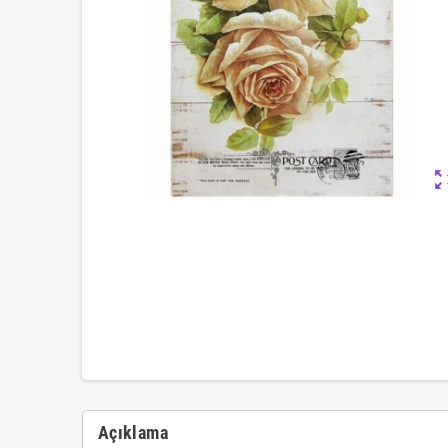
zoom_ou
Açıklama