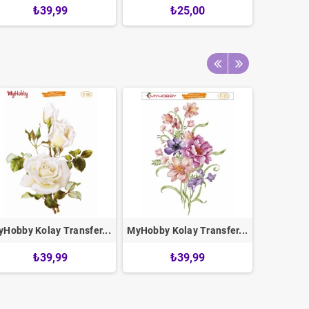
₺39,99
₺25,00
Hobby Kolay Transfer...
MyHobby Kolay Transfer...
MyHobby K
₺39,99
₺39,99