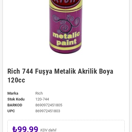
Rich 744 Fuşya Metalik Akrilik Boya
120cc
Marka
Rich
Stok Kodu
120-744
BARKOD
8690972451805
UPC
869972451803
₺99,99
KDV dahil