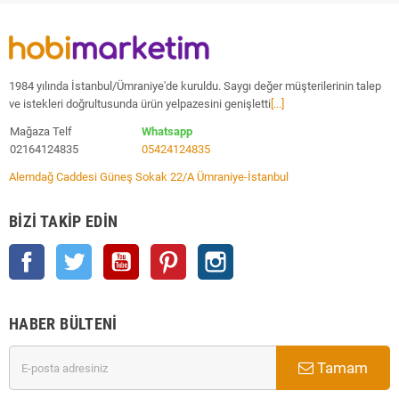
1984 yılında İstanbul/Ümraniye'de kuruldu. Saygı değer müşterilerinin talep
ve istekleri doğrultusunda ürün yelpazesini genişletti
[...]
Mağaza Telf
Whatsapp
02164124835
05424124835
Alemdağ Caddesi Güneş Sokak 22/A Ümraniye-İstanbul
BIZI TAKIP EDIN
Facebook
Twitter
YouTube
Pinterest
Instagram
HABER BÜLTENI
Tamam