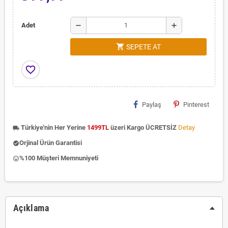
remove
add
Adet
shopping_cart
SEPETE AT
favorite_border
Paylaş
Pinterest
Türkiye'nin Her Yerine
1499TL
üzeri Kargo ÜCRETSİZ
Detay
local_shipping
Orjinal Ürün Garantisi
check_circle
%100 Müşteri Memnuniyeti
insert_emoticon
Açıklama