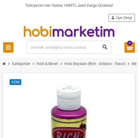
Türkiye'nin Her Yerine 1499TL üzeri Kargo Ücretsiz!
person
Üye Girişi
0
view_headline
search
chevron_right
chevron_right
chevron_right
chevron_right
Kategoriler
Hobi & Beceri
Hobi Boyaları (Rich - Artdeco - Texco)
Met
YENI