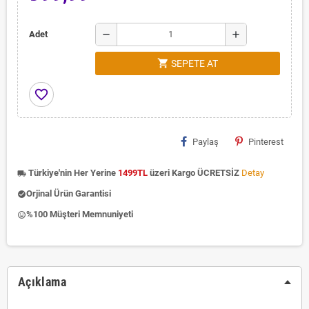
remove
add
Adet
shopping_cart
SEPETE AT
favorite_border
Paylaş
Pinterest
Türkiye'nin Her Yerine
1499TL
üzeri Kargo ÜCRETSİZ
Detay
local_shipping
Orjinal Ürün Garantisi
check_circle
%100 Müşteri Memnuniyeti
insert_emoticon
Açıklama