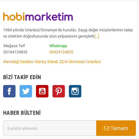
1984 yılında İstanbul/Ümraniye'de kuruldu. Saygı değer müşterilerinin talep
ve istekleri doğrultusunda ürün yelpazesini genişletti
[...]
Mağaza Telf
Whatsapp
02164124835
05424124835
Alemdağ Caddesi Güneş Sokak 22/A Ümraniye-İstanbul
BIZI TAKIP EDIN
Facebook
Twitter
YouTube
Pinterest
Instagram
HABER BÜLTENI
Tamam