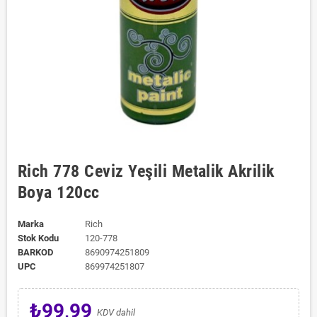
Rich 778 Ceviz Yeşili Metalik Akrilik
Boya 120cc
Marka
Rich
Stok Kodu
120-778
BARKOD
8690974251809
UPC
869974251807
₺99,99
KDV dahil