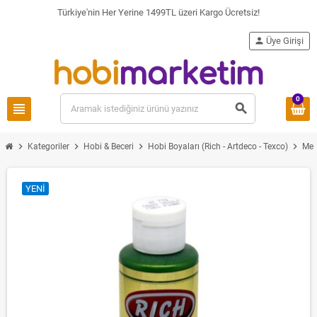
Türkiye'nin Her Yerine 1499TL üzeri Kargo Ücretsiz!
person
Üye Girişi
0
view_headline
search
chevron_right
chevron_right
chevron_right
chevron_right
Kategoriler
Hobi & Beceri
Hobi Boyaları (Rich - Artdeco - Texco)
Met
YENI