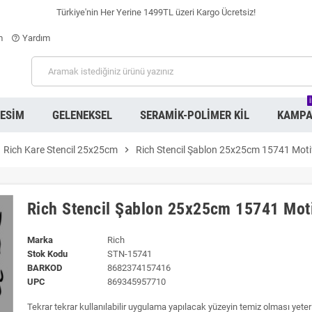
Türkiye'nin Her Yerine 1499TL üzeri Kargo Ücretsiz!
m
Yardım
help_outline
RESIM
GELENEKSEL
SERAMIK-POLIMER KIL
KAMPA
Rich Kare Stencil 25x25cm
chevron_right
Rich Stencil Şablon 25x25cm 15741 Moti
Rich Stencil Şablon 25x25cm 15741 Mot
Marka
Rich
Stok Kodu
STN-15741
BARKOD
8682374157416
UPC
869345957710
Tekrar tekrar kullanılabilir uygulama yapılacak yüzeyin temiz olması yeterli