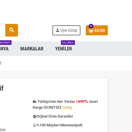
0
search
person
Üye Girişi
₺0,00
INDIRIM%
KAÇIRMA!
NYA
MARKALAR
YENILER
f
if
Türkiye'nin Her Yerine
1499TL
üzeri
local_shipping
Kargo ÜCRETSİZ
Detay
Orjinal Ürün Garantisi
check_circle
%100 Müşteri Memnuniyeti
insert_emoticon
dir.