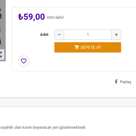
₺59,00
KDV dahil
remove
add
Adet
shopping_cart
SEPETE AT
t_map
favorite_border
Paylaş
 siyahlık olan kısım boyanacak yeri göstermektedir.