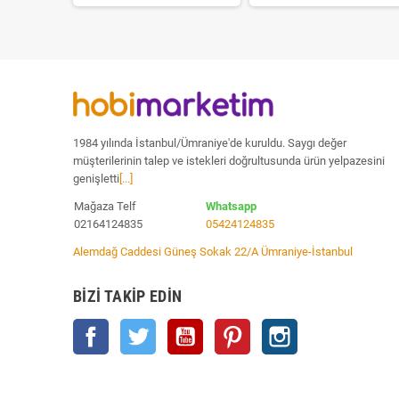
1984 yılında İstanbul/Ümraniye'de kuruldu. Saygı değer
müşterilerinin talep ve istekleri doğrultusunda ürün yelpazesini
genişletti
[...]
Mağaza Telf
Whatsapp
02164124835
05424124835
Alemdağ Caddesi Güneş Sokak 22/A Ümraniye-İstanbul
BIZI TAKIP EDIN
Facebook
Twitter
YouTube
Pinterest
Instagram