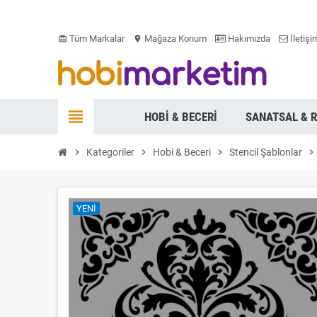
Tüm Markalar
Mağaza Konum
Hakımızda
İletişi
card_giftcard
location_on
view_headline
HOBI & BECERI
SANATSAL & 
chevron_right
Kategoriler
chevron_right
Hobi & Beceri
chevron_right
Stencil Şablonlar
chevron_right
YENI