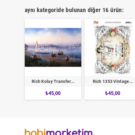
aynı kategoride bulunan diğer 16 ürün:
nsfer...
Rich Kolay Transfer...
Rich 1353 Vintage...
0
₺45,00
₺45,00