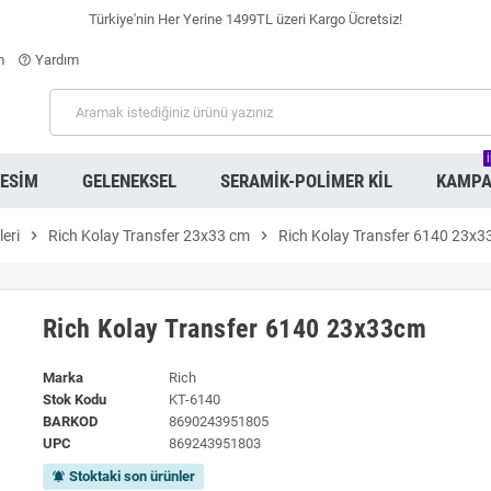
Türkiye'nin Her Yerine 1499TL üzeri Kargo Ücretsiz!
m
Yardım
help_outline
RESIM
GELENEKSEL
SERAMIK-POLIMER KIL
KAMPA
leri
chevron_right
Rich Kolay Transfer 23x33 cm
chevron_right
Rich Kolay Transfer 6140 23x
Rich Kolay Transfer 6140 23x33cm
Marka
Rich
Stok Kodu
KT-6140
BARKOD
8690243951805
UPC
869243951803
Stoktaki son ürünler
notifications_active