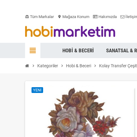
Tüm Markalar
Mağaza Konum
Hakımızda
İletişi
card_giftcard
location_on
view_headline
HOBI & BECERI
SANATSAL & 
chevron_right
Kategoriler
chevron_right
Hobi & Beceri
chevron_right
Kolay Transfer Çeşit
YENI