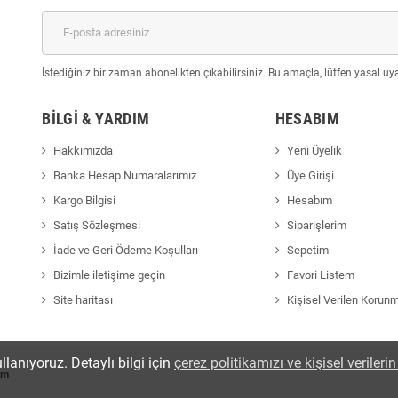
İstediğiniz bir zaman abonelikten çıkabilirsiniz. Bu amaçla, lütfen yasal uyar
BILGI & YARDIM
HESABIM
Hakkımızda
Yeni Üyelik
Banka Hesap Numaralarımız
Üye Girişi
Kargo Bilgisi
Hesabım
Satış Sözleşmesi
Siparişlerim
İade ve Geri Ödeme Koşulları
Sepetim
Bizimle iletişime geçin
Favori Listem
Site haritası
Kişisel Verilen Korun
llanıyoruz. Detaylı bilgi için
çerez politikamızı ve kişisel veriler
om