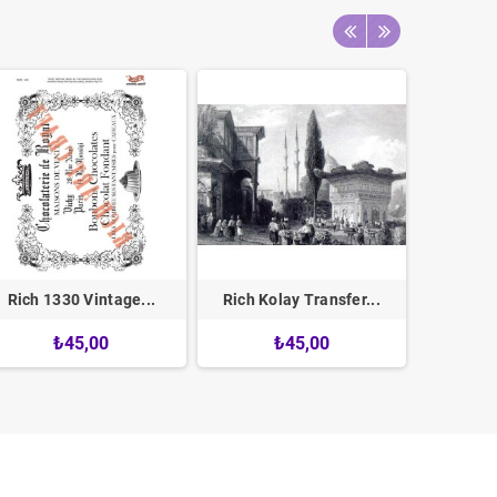
Rich 1330 Vintage...
Rich Kolay Transfer...
Rich 1
₺45,00
₺45,00