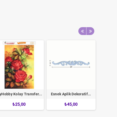
Hobby Kolay Transfer...
Esnek Aplik Dekoratif...
Sulu Tra
₺25,00
₺45,00