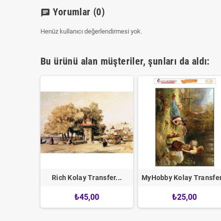
Yorumlar
(0)
chat
Henüz kullanıcı değerlendirmesi yok.
Bu ürünü alan müşteriler, şunları da aldı:
5x35cm...
Rich Kolay Transfer...
MyHobby Kolay Transfer.
0
₺45,00
₺25,00