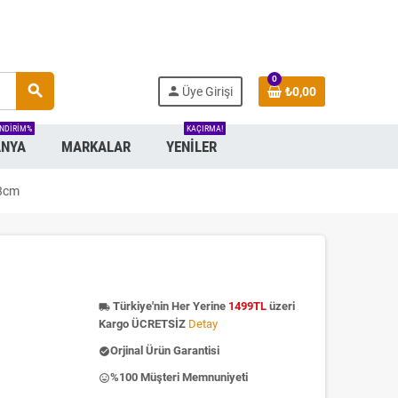
0
search
person
Üye Girişi
₺0,00
INDIRIM%
KAÇIRMA!
NYA
MARKALAR
YENILER
33cm
Türkiye'nin Her Yerine
1499TL
üzeri
local_shipping
Kargo ÜCRETSİZ
Detay
Orjinal Ürün Garantisi
check_circle
%100 Müşteri Memnuniyeti
insert_emoticon