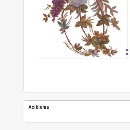
zoom_ou
Açıklama