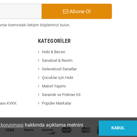
Abone Ol
ılar kısmındaki iletişim bilgilerimizi bulun.
KATEGORILER
Hobi & Beceri
Sanatsal & Resim
Geleneksel Sanatlar
Çocuklar için Hobi
Maket Yapımı
Seramik ve Polimer Kil
ması KVKK
Popüler Markalar
in korunması
hakkında açıklama metnini
KABUL