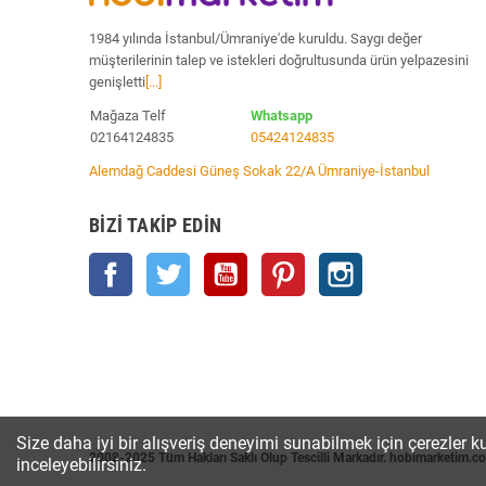
1984 yılında İstanbul/Ümraniye'de kuruldu. Saygı değer
müşterilerinin talep ve istekleri doğrultusunda ürün yelpazesini
genişletti
[...]
Mağaza Telf
Whatsapp
02164124835
05424124835
Alemdağ Caddesi Güneş Sokak 22/A Ümraniye-İstanbul
BIZI TAKIP EDIN
Facebook
Twitter
YouTube
Pinterest
Instagram
Size daha iyi bir alışveriş deneyimi sunabilmek için çerezler ku
2008-2025 Tüm Hakları Saklı Olup Tescilli Markadır. hobimarketim.c
inceleyebilirsiniz.