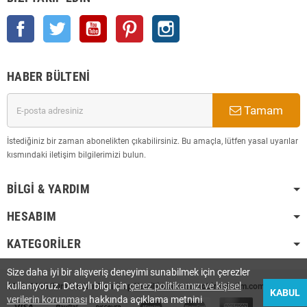
Facebook
Twitter
YouTube
Pinterest
Instagram
HABER BÜLTENI
Tamam
İstediğiniz bir zaman abonelikten çıkabilirsiniz. Bu amaçla, lütfen yasal uyarılar
kısmındaki iletişim bilgilerimizi bulun.
BILGI & YARDIM
HESABIM
KATEGORILER
Size daha iyi bir alışveriş deneyimi sunabilmek için çerezler
kullanıyoruz. Detaylı bilgi için
çerez politikamızı ve kişisel
2008-2025 Tüm Hakları Saklı Olup Tescilli Markadır. hobimarketim.com
KABUL
verilerin korunması
hakkında açıklama metnini