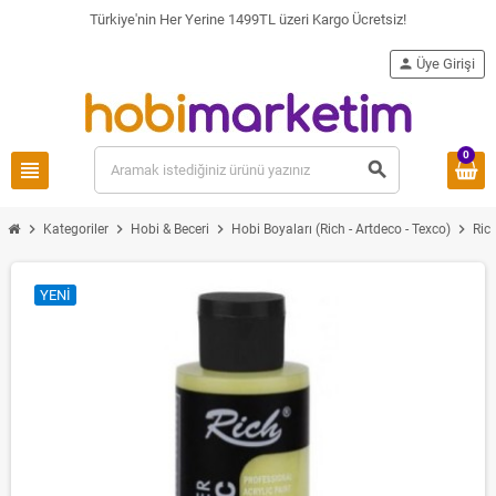
Türkiye'nin Her Yerine 1499TL üzeri Kargo Ücretsiz!
person
Üye Girişi
0
view_headline
search
chevron_right
chevron_right
chevron_right
chevron_right
Kategoriler
Hobi & Beceri
Hobi Boyaları (Rich - Artdeco - Texco)
Ric
YENI