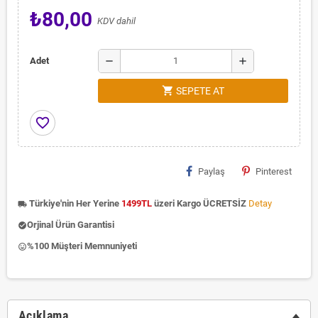
₺80,00
KDV dahil
remove
add
Adet
shopping_cart
SEPETE AT
favorite_border
Paylaş
Pinterest
Türkiye'nin Her Yerine
1499TL
üzeri Kargo ÜCRETSİZ
Detay
local_shipping
Orjinal Ürün Garantisi
check_circle
%100 Müşteri Memnuniyeti
insert_emoticon
Açıklama