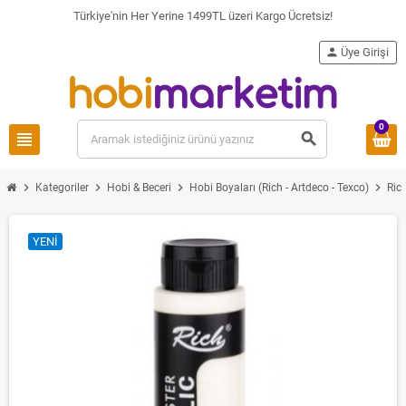
Türkiye'nin Her Yerine 1499TL üzeri Kargo Ücretsiz!
person
Üye Girişi
0
view_headline
search
chevron_right
chevron_right
chevron_right
chevron_right
Kategoriler
Hobi & Beceri
Hobi Boyaları (Rich - Artdeco - Texco)
Ric
YENI