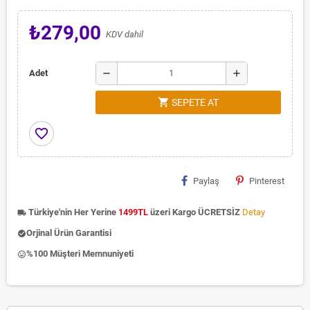
₺279,00
KDV dahil
remove
add
Adet
shopping_cart
SEPETE AT
favorite_border
Paylaş
Pinterest
Türkiye'nin Her Yerine
1499TL
üzeri Kargo ÜCRETSİZ
Detay
local_shipping
Orjinal Ürün Garantisi
check_circle
%100 Müşteri Memnuniyeti
insert_emoticon