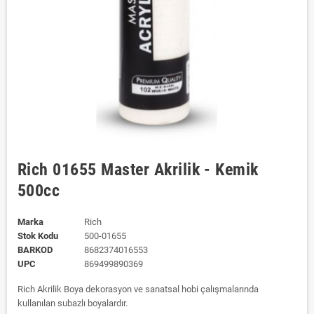
Rich 01655 Master Akrilik - Kemik
500cc
Marka
Rich
Stok Kodu
500-01655
BARKOD
8682374016553
UPC
869499890369
Rich Akrilik Boya dekorasyon ve sanatsal hobi çalışmalarında
kullanılan subazlı boyalardır.