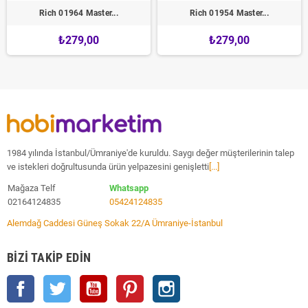
Rich 01964 Master...
Rich 01954 Master...
₺279,00
₺279,00
1984 yılında İstanbul/Ümraniye'de kuruldu. Saygı değer müşterilerinin talep
ve istekleri doğrultusunda ürün yelpazesini genişletti
[...]
Mağaza Telf
Whatsapp
02164124835
05424124835
Alemdağ Caddesi Güneş Sokak 22/A Ümraniye-İstanbul
BIZI TAKIP EDIN
Facebook
Twitter
YouTube
Pinterest
Instagram