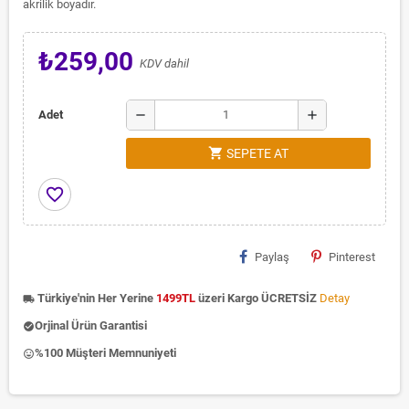
akrilik boyadır.
₺259,00
KDV dahil
remove
add
Adet
shopping_cart
SEPETE AT
favorite_border
Paylaş
Pinterest
Türkiye'nin Her Yerine
1499TL
üzeri Kargo ÜCRETSİZ
Detay
local_shipping
Orjinal Ürün Garantisi
check_circle
%100 Müşteri Memnuniyeti
insert_emoticon