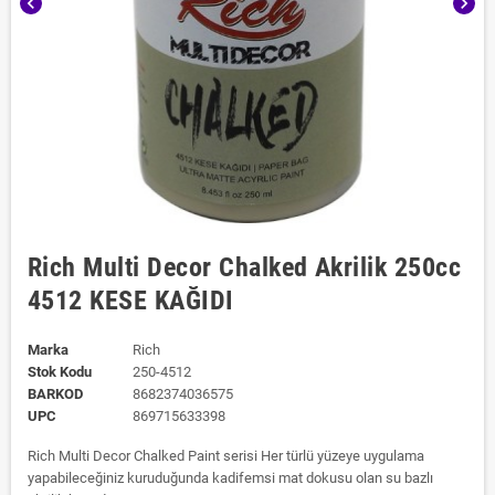
chevron_left
chevron_right
Rich Multi Decor Chalked Akrilik 250cc
4512 KESE KAĞIDI
Marka
Rich
Stok Kodu
250-4512
BARKOD
8682374036575
UPC
869715633398
Rich Multi Decor Chalked Paint serisi Her türlü yüzeye uygulama
yapabileceğiniz kuruduğunda kadifemsi mat dokusu olan su bazlı