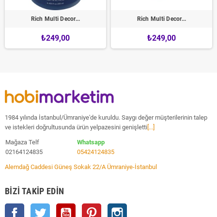
Rich Multi Decor...
Rich Multi Decor...
₺249,00
₺249,00
1984 yılında İstanbul/Ümraniye'de kuruldu. Saygı değer müşterilerinin talep
ve istekleri doğrultusunda ürün yelpazesini genişletti
[...]
Mağaza Telf
Whatsapp
02164124835
05424124835
Alemdağ Caddesi Güneş Sokak 22/A Ümraniye-İstanbul
BIZI TAKIP EDIN
Facebook
Twitter
YouTube
Pinterest
Instagram