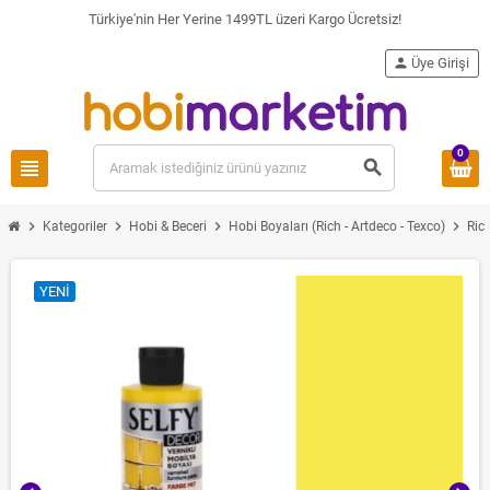
Türkiye'nin Her Yerine 1499TL üzeri Kargo Ücretsiz!
person
Üye Girişi
0
view_headline
search
chevron_right
chevron_right
chevron_right
chevron_right
Kategoriler
Hobi & Beceri
Hobi Boyaları (Rich - Artdeco - Texco)
Ric
YENI