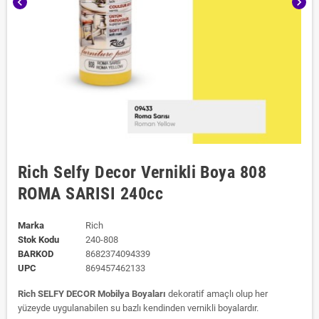
chevron_left
chevron_right
Rich Selfy Decor Vernikli Boya 808
ROMA SARISI 240cc
Marka
Rich
Stok Kodu
240-808
BARKOD
8682374094339
UPC
869457462133
Rich SELFY DECOR Mobilya Boyaları
dekoratif amaçlı olup her
yüzeyde uygulanabilen su bazlı kendinden vernikli boyalardır.