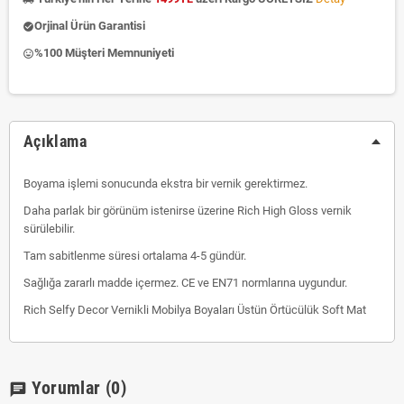
Orjinal Ürün Garantisi
check_circle
%100 Müşteri Memnuniyeti
insert_emoticon
Açıklama
Boyama işlemi sonucunda ekstra bir vernik gerektirmez.
Daha parlak bir görünüm istenirse üzerine Rich High Gloss vernik
sürülebilir.
Tam sabitlenme süresi ortalama 4-5 gündür.
Sağlığa zararlı madde içermez. CE ve EN71 normlarına uygundur.
Rich Selfy Decor Vernikli Mobilya Boyaları Üstün Örtücülük Soft Mat
Yorumlar
(0)
chat