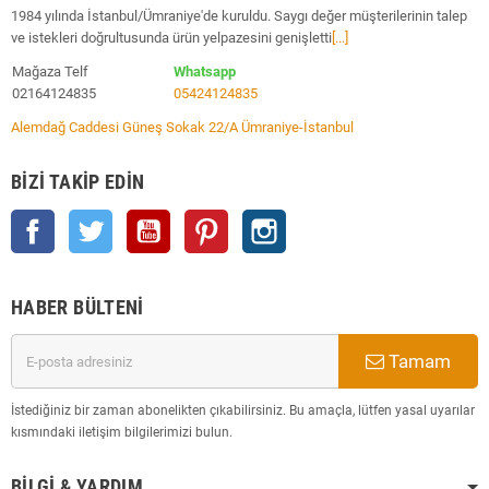
1984 yılında İstanbul/Ümraniye'de kuruldu. Saygı değer müşterilerinin talep
ve istekleri doğrultusunda ürün yelpazesini genişletti
[...]
Mağaza Telf
Whatsapp
02164124835
05424124835
Alemdağ Caddesi Güneş Sokak 22/A Ümraniye-İstanbul
BIZI TAKIP EDIN
Facebook
Twitter
YouTube
Pinterest
Instagram
HABER BÜLTENI
Tamam
İstediğiniz bir zaman abonelikten çıkabilirsiniz. Bu amaçla, lütfen yasal uyarılar
kısmındaki iletişim bilgilerimizi bulun.
BILGI & YARDIM