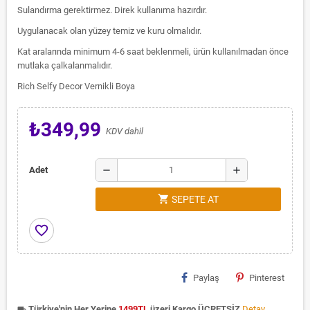
Sulandırma gerektirmez. Direk kullanıma hazırdır.
Uygulanacak olan yüzey temiz ve kuru olmalıdır.
Kat aralarında minimum 4-6 saat beklenmeli, ürün kullanılmadan önce
mutlaka çalkalanmalıdır.
Rich Selfy Decor Vernikli Boya
₺349,99
KDV dahil
remove
add
Adet
shopping_cart
SEPETE AT
favorite_border
Paylaş
Pinterest
Türkiye'nin Her Yerine
1499TL
üzeri Kargo ÜCRETSİZ
Detay
local_shipping