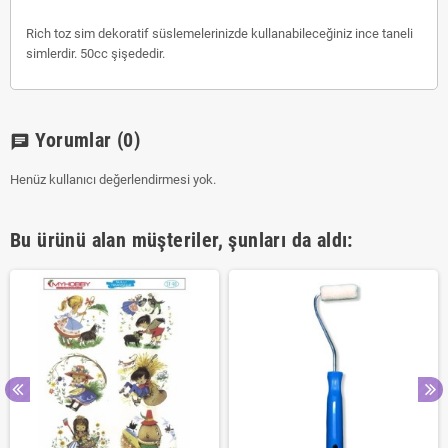
Rich toz sim dekoratif süslemelerinizde kullanabileceğiniz ince taneli
simlerdir. 50cc şişededir.
Yorumlar
(0)
chat
Henüz kullanıcı değerlendirmesi yok.
Bu ürünü alan müşteriler, şunları da aldı: