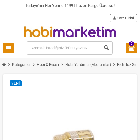
Türkiye'nin Her Yerine 1499TL üzeri Kargo Ücretsiz!
person
Üye Girişi
0
view_headline
search
chevron_right
chevron_right
chevron_right
chevron_right
Kategoriler
Hobi & Beceri
Hobi Yardımcı (Mediumlar)
Rich Toz Siml
YENI