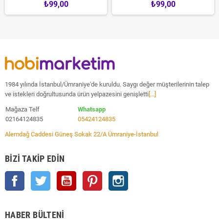
₺99,00
₺99,00
1984 yılında İstanbul/Ümraniye'de kuruldu. Saygı değer müşterilerinin talep
ve istekleri doğrultusunda ürün yelpazesini genişletti
[...]
Mağaza Telf
Whatsapp
02164124835
05424124835
Alemdağ Caddesi Güneş Sokak 22/A Ümraniye-İstanbul
BIZI TAKIP EDIN
Facebook
Twitter
YouTube
Pinterest
Instagram
HABER BÜLTENI