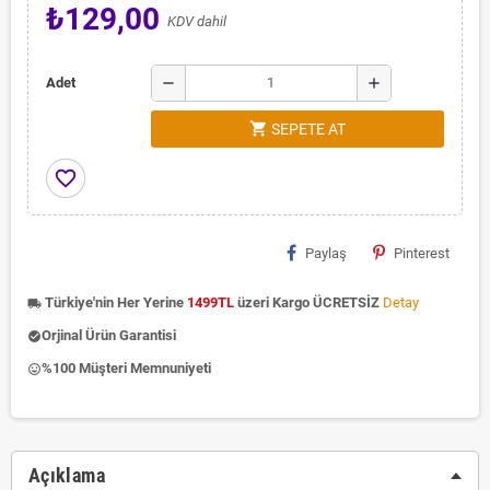
₺129,00
KDV dahil
remove
add
Adet
shopping_cart
SEPETE AT
favorite_border
Paylaş
Pinterest
Türkiye'nin Her Yerine
1499TL
üzeri Kargo ÜCRETSİZ
Detay
local_shipping
Orjinal Ürün Garantisi
check_circle
%100 Müşteri Memnuniyeti
insert_emoticon
Açıklama