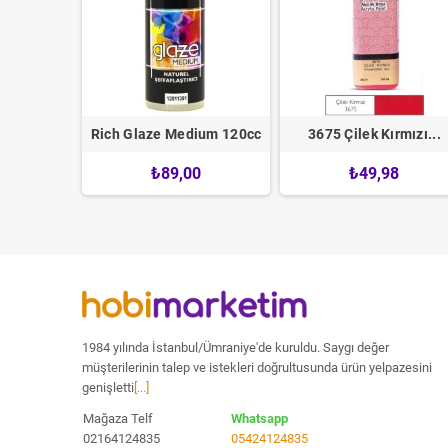
Büyük...
Rich Glaze Medium 120cc
3675 Çilek Kırmızı...
0
₺89,00
₺49,98
1984 yılında İstanbul/Ümraniye'de kuruldu. Saygı değer
müşterilerinin talep ve istekleri doğrultusunda ürün yelpazesini
genişletti
[...]
Mağaza Telf
Whatsapp
02164124835
05424124835