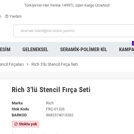
Türkiye'nin Her Yerine 1499TL üzeri Kargo Ücretsiz!
m
Yardım
help_outline
RESIM
GELENEKSEL
SERAMIK-POLIMER KIL
KAMPA
encil Fırçaları
chevron_right
Rich 3'lü Stencil Fırça Seti
Rich 3'lü Stencil Fırça Seti
Marka
Rich
Stok Kodu
FRÇ-01326
BARKOD
8682374013262
Stokta yok
block