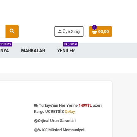
0
search
person
Üye Girişi
₺0,00
INDIRIM%
KAÇIRMA!
NYA
MARKALAR
YENILER
Türkiye'nin Her Yerine
1499TL
üzeri
local_shipping
Kargo ÜCRETSİZ
Detay
Orjinal Ürün Garantisi
check_circle
%100 Müşteri Memnuniyeti
insert_emoticon