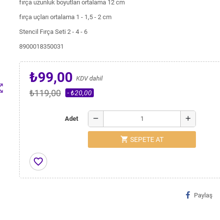
fırça uzunluk boyutları ortalama 12 cm
fırça uçları ortalama 1 - 1,5 - 2 cm
Stencil Fırça Seti 2 - 4 - 6
8900018350031
₺99,00
KDV dahil
t_map
₺119,00
- ₺20,00
remove
add
Adet
shopping_cart
SEPETE AT
favorite_border
Paylaş