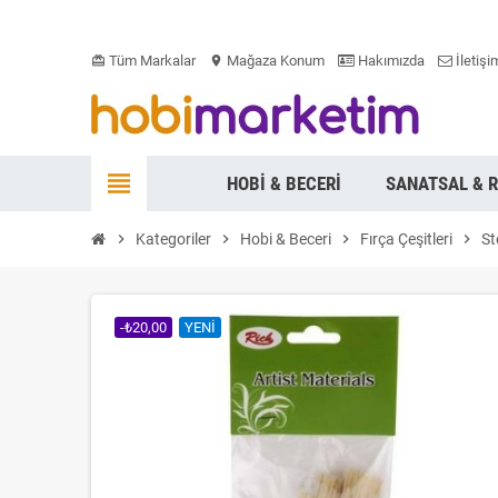
Tüm Markalar
Mağaza Konum
Hakımızda
İletişi
card_giftcard
location_on
view_headline
HOBI & BECERI
SANATSAL & 
chevron_right
Kategoriler
chevron_right
Hobi & Beceri
chevron_right
Fırça Çeşitleri
chevron_right
St
-₺20,00
YENI