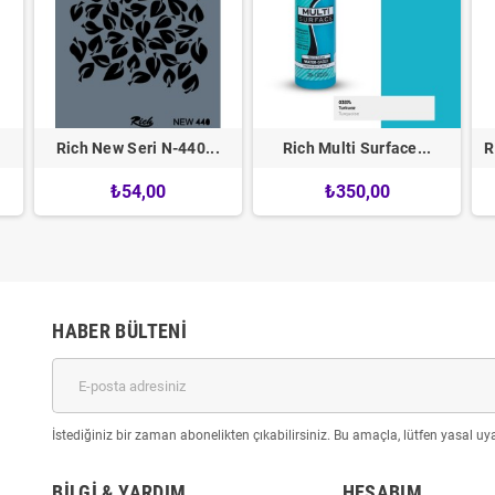
Rich New Seri N-440...
Rich Multi Surface...
R
₺54,00
₺350,00
HABER BÜLTENI
İstediğiniz bir zaman abonelikten çıkabilirsiniz. Bu amaçla, lütfen yasal uyar
BILGI & YARDIM
HESABIM