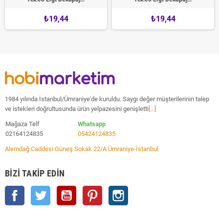
₺19,44
₺19,44
1984 yılında İstanbul/Ümraniye'de kuruldu. Saygı değer müşterilerinin talep
ve istekleri doğrultusunda ürün yelpazesini genişletti
[...]
Mağaza Telf
Whatsapp
02164124835
05424124835
Alemdağ Caddesi Güneş Sokak 22/A Ümraniye-İstanbul
BIZI TAKIP EDIN
Facebook
Twitter
YouTube
Pinterest
Instagram