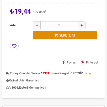
₺19,44
KDV dahil
remove
add
Adet
shopping_cart
SEPETE AT
favorite_border
Paylaş
Pinterest
Türkiye'nin Her Yerine
1499TL
üzeri Kargo ÜCRETSİZ
Detay
local_shipping
Orjinal Ürün Garantisi
check_circle
%100 Müşteri Memnuniyeti
insert_emoticon