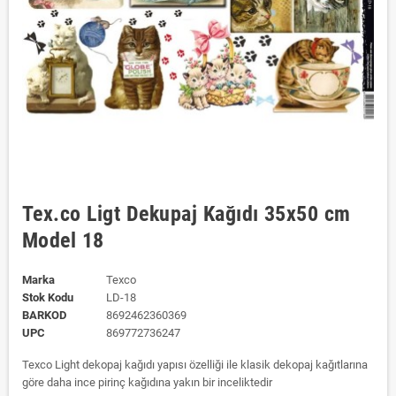
Tex.co Ligt Dekupaj Kağıdı 35x50 cm
Model 18
Marka
Texco
Stok Kodu
LD-18
BARKOD
8692462360369
UPC
869772736247
Texco Light dekopaj kağıdı yapısı özelliği ile klasik dekopaj kağıtlarına
göre daha ince pirinç kağıdına yakın bir inceliktedir