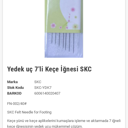
Yedek uç 7'li Keçe İğnesi SKC
Marka
SKC
Stok Kodu
SKC-YDK7
BARKOD
6006140020407
FN-002/40#
SKC Felt Needle for Footing
Keçe yünü ve keçe aplikelerini kumaşlara işleme ve aktarmada 7 iğneli
keçe iğnesisinin yedek ucu mükemmel çözüm.