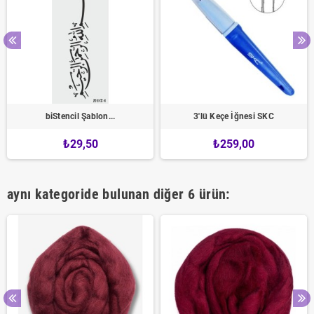
biStencil Şablon...
3'lü Keçe İğnesi SKC
₺29,50
₺259,00
aynı kategoride bulunan diğer 6 ürün: