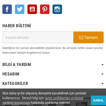
Facebook
Twitter
YouTube
Pinterest
Instagram
HABER BÜLTENI
Tamam
İstediğiniz bir zaman abonelikten çıkabilirsiniz. Bu amaçla, lütfen yasal uyarılar
kısmındaki iletişim bilgilerimizi bulun.
BILGI & YARDIM
HESABIM
KATEGORILER
Size daha iyi bir alışveriş deneyimi sunabilmek için çerezler
kullanıyoruz. Detaylı bilgi için
çerez politikamızı ve kişisel
2008-2025 Tüm Hakları Saklı Olup Tescilli Markadır. hobimarketim.com
KABUL
verilerin korunması
hakkında açıklama metnini