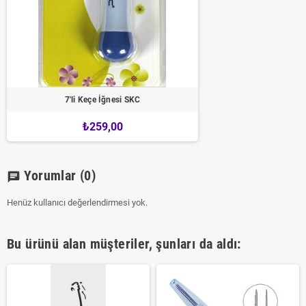
7'li Keçe İğnesi SKC
₺259,00
Yorumlar
(0)
chat
Henüz kullanıcı değerlendirmesi yok.
Bu ürünü alan müşteriler, şunları da aldı: