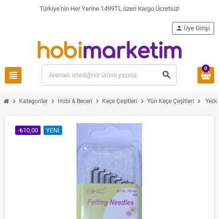
Türkiye'nin Her Yerine 1499TL üzeri Kargo Ücretsiz!
person
Üye Girişi
0
view_headline
search
chevron_right
chevron_right
chevron_right
chevron_right
chevron_right
Kategoriler
Hobi & Beceri
Keçe Çeşitleri
Yün Keçe Çeşitleri
Yedek
-₺10,00
YENI