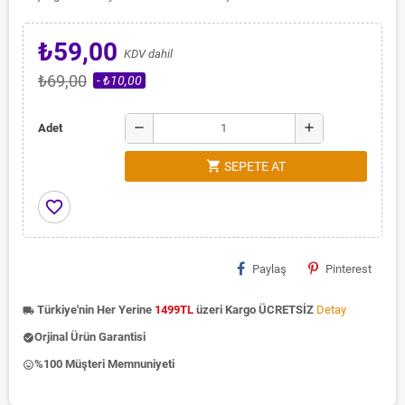
₺59,00
KDV dahil
₺69,00
- ₺10,00
remove
add
Adet
shopping_cart
SEPETE AT
favorite_border
Paylaş
Pinterest
Türkiye'nin Her Yerine
1499TL
üzeri Kargo ÜCRETSİZ
Detay
local_shipping
Orjinal Ürün Garantisi
check_circle
%100 Müşteri Memnuniyeti
insert_emoticon