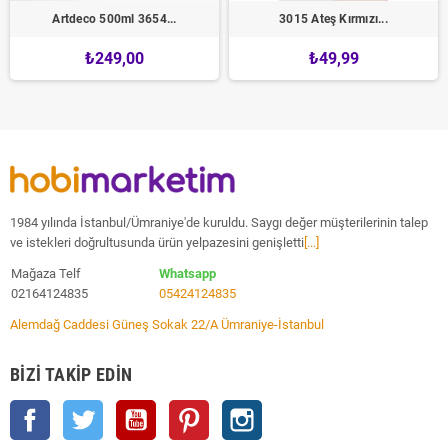
Artdeco 500ml 3654...
3015 Ateş Kırmızı...
₺249,00
₺49,99
1984 yılında İstanbul/Ümraniye'de kuruldu. Saygı değer müşterilerinin talep
ve istekleri doğrultusunda ürün yelpazesini genişletti
[...]
Mağaza Telf
Whatsapp
02164124835
05424124835
Alemdağ Caddesi Güneş Sokak 22/A Ümraniye-İstanbul
BIZI TAKIP EDIN
Facebook
Twitter
YouTube
Pinterest
Instagram