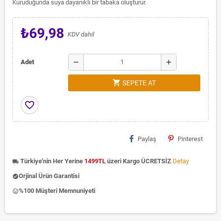
Kuruduğunda suya dayanıklı bir tabaka oluşturur.
₺69,98
KDV dahil
remove
add
Adet
shopping_cart
SEPETE AT
favorite_border
Paylaş
Pinterest
Türkiye'nin Her Yerine
1499TL
üzeri Kargo ÜCRETSİZ
Detay
local_shipping
Orjinal Ürün Garantisi
check_circle
%100 Müşteri Memnuniyeti
insert_emoticon