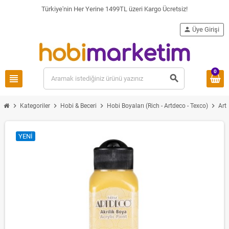
Türkiye'nin Her Yerine 1499TL üzeri Kargo Ücretsiz!
person
Üye Girişi
0
view_headline
search
chevron_right
chevron_right
chevron_right
chevron_right
Kategoriler
Hobi & Beceri
Hobi Boyaları (Rich - Artdeco - Texco)
Art
YENI