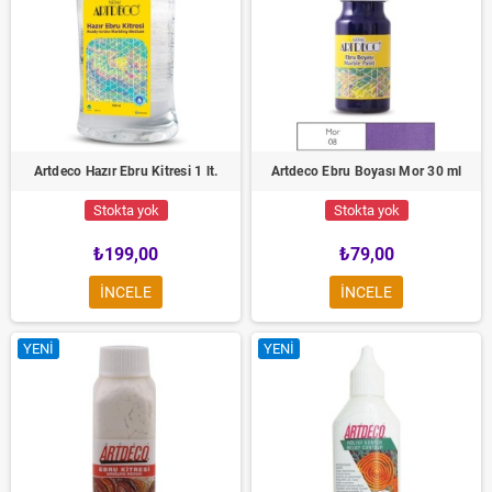
Artdeco Hazır Ebru Kitresi 1 lt.
Artdeco Ebru Boyası Mor 30 ml
Stokta yok
Stokta yok
₺199,00
₺79,00
INCELE
INCELE
YENI
YENI