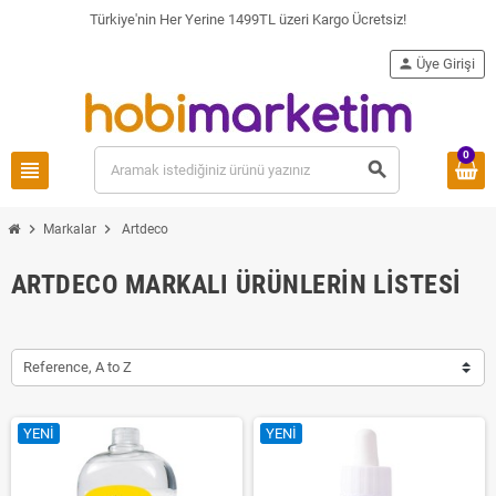
Türkiye'nin Her Yerine 1499TL üzeri Kargo Ücretsiz!
person
Üye Girişi
0
view_headline
search
chevron_right
chevron_right
Markalar
Artdeco
ARTDECO MARKALI ÜRÜNLERIN LISTESI
Reference, A to Z
YENI
YENI