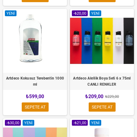
YENI
-₺20,00
YENI
Artdeco Kokusuz Terebentin 1000
Artdeco Akrilik Boya Seti 6 x 75ml
ml
CANLI RENKLER
₺599,00
₺209,00
₺229,00
SEPETE AT
SEPETE AT
-₺30,00
YENI
-₺21,00
YENI