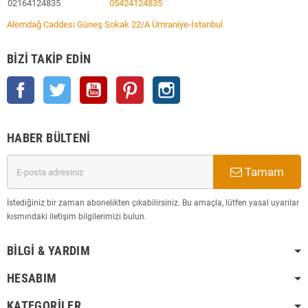
02164124835
05424124835
Alemdağ Caddesi Güneş Sokak 22/A Ümraniye-İstanbul
BIZI TAKIP EDIN
Facebook
Twitter
YouTube
Pinterest
Instagram
HABER BÜLTENI
Tamam
İstediğiniz bir zaman abonelikten çıkabilirsiniz. Bu amaçla, lütfen yasal uyarılar
kısmındaki iletişim bilgilerimizi bulun.
BILGI & YARDIM
HESABIM
KATEGORILER