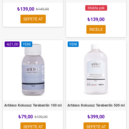
Stokta yok
₺139,00
₺149,00
SEPETE AT
₺139,00
INCELE
-₺21,00
YENI
YENI
Artdeco Kokusuz Terebentin 100 ml
Artdeco Kokusuz Terebentin 500 ml
₺79,00
₺399,00
₺100,00
SEPETE AT
SEPETE AT