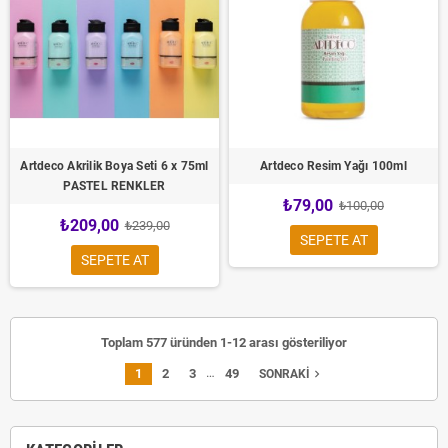
Artdeco Akrilik Boya Seti 6 x 75ml
Artdeco Resim Yağı 100ml
PASTEL RENKLER
₺79,00
₺100,00
₺209,00
₺239,00
SEPETE AT
SEPETE AT
Toplam 577 üründen 1-12 arası gösteriliyor
…
1
2
3
49
navigate_next
SONRAKI