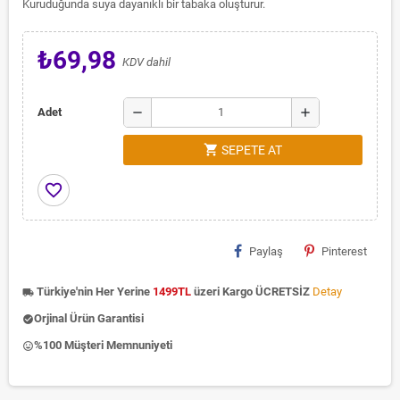
Kuruduğunda suya dayanıklı bir tabaka oluşturur.
₺69,98
KDV dahil
remove
add
Adet
shopping_cart
SEPETE AT
favorite_border
Paylaş
Pinterest
Türkiye'nin Her Yerine
1499TL
üzeri Kargo ÜCRETSİZ
Detay
local_shipping
Orjinal Ürün Garantisi
check_circle
%100 Müşteri Memnuniyeti
insert_emoticon