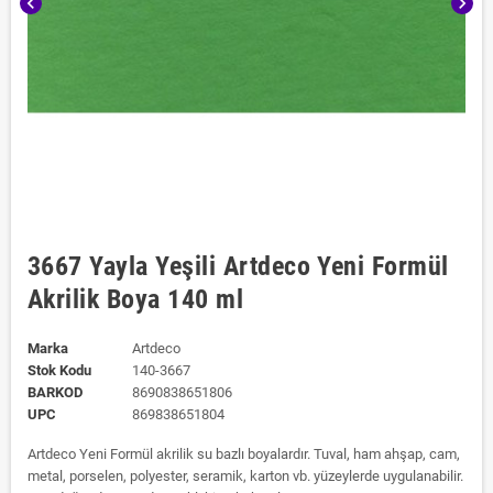
chevron_left
chevron_right
3667 Yayla Yeşili Artdeco Yeni Formül
Akrilik Boya 140 ml
Marka
Artdeco
Stok Kodu
140-3667
BARKOD
8690838651806
UPC
869838651804
Artdeco Yeni Formül akrilik su bazlı boyalardır. Tuval, ham ahşap, cam,
metal, porselen, polyester, seramik, karton vb. yüzeylerde uygulanabilir.