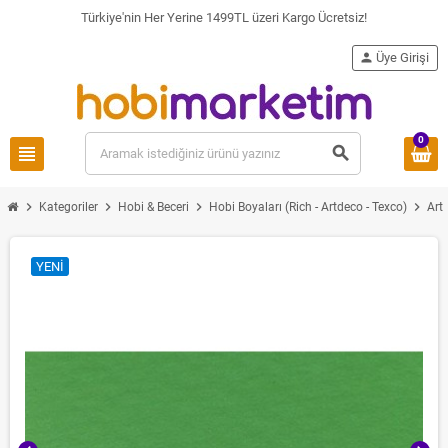
Türkiye'nin Her Yerine 1499TL üzeri Kargo Ücretsiz!
person
Üye Girişi
0
view_headline
search
chevron_right
chevron_right
chevron_right
chevron_right
Kategoriler
Hobi & Beceri
Hobi Boyaları (Rich - Artdeco - Texco)
Art
YENI