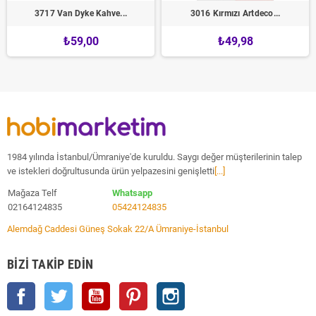
3717 Van Dyke Kahve...
3016 Kırmızı Artdeco...
₺59,00
₺49,98
1984 yılında İstanbul/Ümraniye'de kuruldu. Saygı değer müşterilerinin talep
ve istekleri doğrultusunda ürün yelpazesini genişletti
[...]
Mağaza Telf
Whatsapp
02164124835
05424124835
Alemdağ Caddesi Güneş Sokak 22/A Ümraniye-İstanbul
BIZI TAKIP EDIN
Facebook
Twitter
YouTube
Pinterest
Instagram