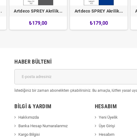
.
Artdeco SPREY Akrilik...
Artdeco SPREY Akrilik...
₺179,00
₺179,00
HABER BÜLTENI
İstediğiniz bir zaman abonelikten çıkabilirsiniz. Bu amaçla, lütfen yasal uyar
BILGI & YARDIM
HESABIM
Hakkımızda
Yeni Üyelik
Banka Hesap Numaralarımız
Üye Girişi
Kargo Bilgisi
Hesabım