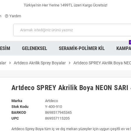
Türkiye'nin Her Yerine 1499TL üzeri Kargo Ücretsiz!
m
Yardım
help_outline
RESIM
GELENEKSEL
SERAMIK-POLIMER KIL
KAMPA
alar
chevron_right
Artdeco Akrilik Sprey Boyalar
chevron_right
Artdeco SPREY Akrilik Boya NE
Artdeco SPREY Akrilik Boya NEON SARI
Marka
Artdeco
Stok Kodu
Y-400-910
BARKOD
8698517945345
UPC
869557115205
Artdeco Sprey Boya tüm iç ve dış mekan yüzeyler için uygun çeşitli ev ve 