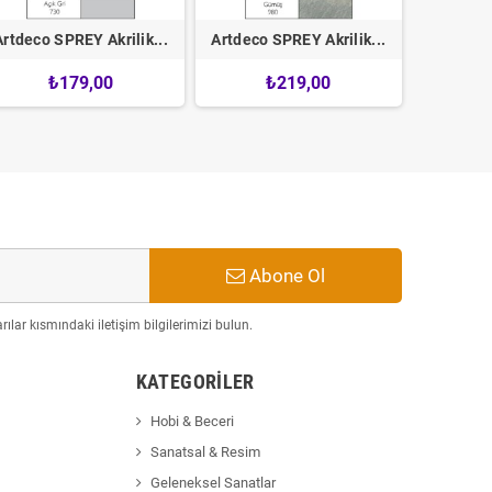
Artdeco SPREY Akrilik...
Artdeco SPREY Akrilik...
Artdeco 
₺179,00
₺219,00
Abone Ol
ılar kısmındaki iletişim bilgilerimizi bulun.
KATEGORILER
Hobi & Beceri
Sanatsal & Resim
Geleneksel Sanatlar