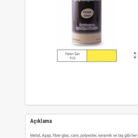
zoom_ou
Açıklama
Metal, Aşap, fiber glas, cam, polyester, seramik ve taş gibi he