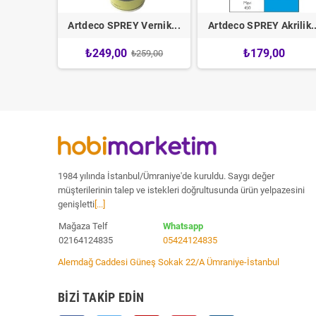
krilik...
Artdeco SPREY Vernik...
Artdeco SPREY Akrilik..
0
₺249,00
₺179,00
₺259,00
1984 yılında İstanbul/Ümraniye'de kuruldu. Saygı değer
müşterilerinin talep ve istekleri doğrultusunda ürün yelpazesini
genişletti
[...]
Mağaza Telf
Whatsapp
02164124835
05424124835
Alemdağ Caddesi Güneş Sokak 22/A Ümraniye-İstanbul
BIZI TAKIP EDIN