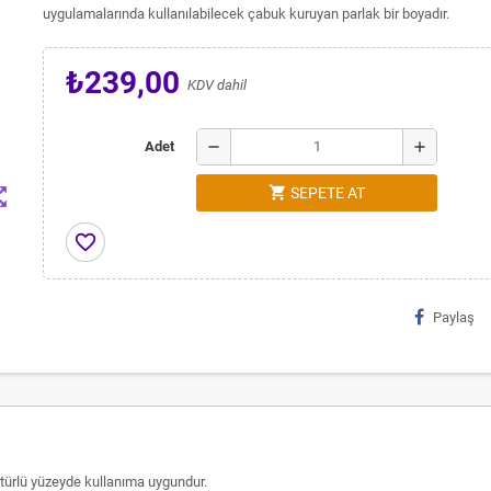
uygulamalarında kullanılabilecek çabuk kuruyan parlak bir boyadır.
₺239,00
KDV dahil
remove
add
Adet
shopping_cart
t_map
SEPETE AT
favorite_border
Paylaş
r türlü yüzeyde kullanıma uygundur.