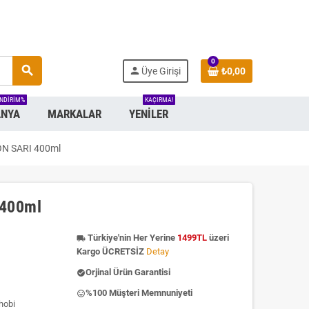
0
search
person
Üye Girişi
₺0,00
INDIRIM%
KAÇIRMA!
NYA
MARKALAR
YENILER
ON SARI 400ml
 400ml
Türkiye'nin Her Yerine
1499TL
üzeri
local_shipping
Kargo ÜCRETSİZ
Detay
Orjinal Ürün Garantisi
check_circle
%100 Müşteri Memnuniyeti
insert_emoticon
hobi