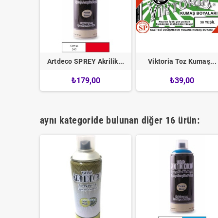
VERNİK...
Artdeco SPREY Akrilik...
Viktoria Toz Kumaş...
₺179,00
₺39,00
249,00
aynı kategoride bulunan diğer 16 ürün: