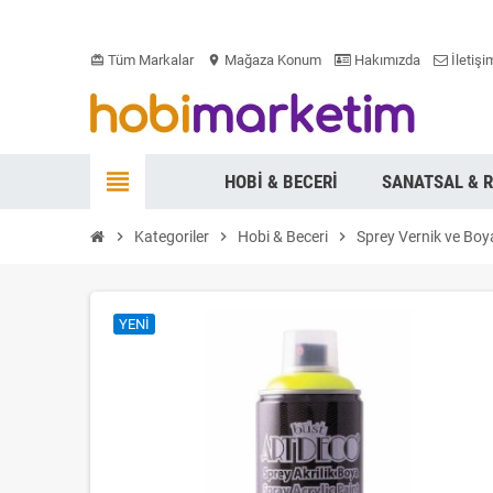
Tüm Markalar
Mağaza Konum
Hakımızda
İletişi
card_giftcard
location_on
view_headline
HOBI & BECERI
SANATSAL & 
chevron_right
Kategoriler
chevron_right
Hobi & Beceri
chevron_right
Sprey Vernik ve Boy
YENI