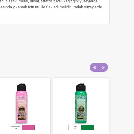
 plastik, metal, duvar, strafor, tuval, kağıt gibi yüzeylerde
ında yıkamak için ütü ile fisk edilmelidir. Parlak yüzeylerde