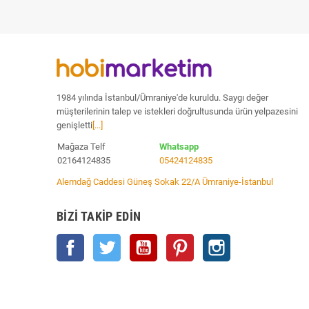
1984 yılında İstanbul/Ümraniye'de kuruldu. Saygı değer
müşterilerinin talep ve istekleri doğrultusunda ürün yelpazesini
genişletti
[...]
Mağaza Telf
Whatsapp
02164124835
05424124835
Alemdağ Caddesi Güneş Sokak 22/A Ümraniye-İstanbul
BIZI TAKIP EDIN
Facebook
Twitter
YouTube
Pinterest
Instagram