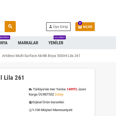
0
search
person
Üye Girişi
₺0,00
INDIRIM%
KAÇIRMA!
NYA
MARKALAR
YENILER
ght
Artdeco Multi Surface Akrilik Boya 500ml Lila 261
l Lila 261
Türkiye'nin Her Yerine
1499TL
üzeri
local_shipping
Kargo ÜCRETSİZ
Detay
Orjinal Ürün Garantisi
check_circle
%100 Müşteri Memnuniyeti
insert_emoticon