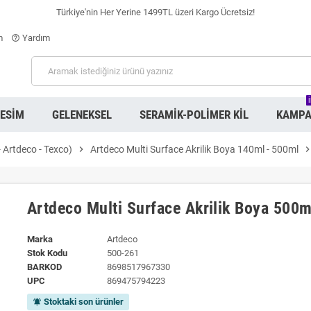
Türkiye'nin Her Yerine 1499TL üzeri Kargo Ücretsiz!
m
Yardım
help_outline
RESIM
GELENEKSEL
SERAMIK-POLIMER KIL
KAMPA
- Artdeco - Texco)
chevron_right
Artdeco Multi Surface Akrilik Boya 140ml - 500ml
chevron_ri
Artdeco Multi Surface Akrilik Boya 500m
Marka
Artdeco
Stok Kodu
500-261
BARKOD
8698517967330
UPC
869475794223
Stoktaki son ürünler
notifications_active