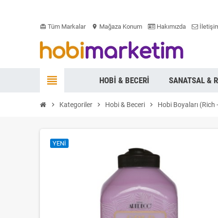
Tüm Markalar
Mağaza Konum
Hakımızda
İletişi
card_giftcard
location_on
view_headline
HOBI & BECERI
SANATSAL & 
chevron_right
Kategoriler
chevron_right
Hobi & Beceri
chevron_right
Hobi Boyaları (Rich 
YENI