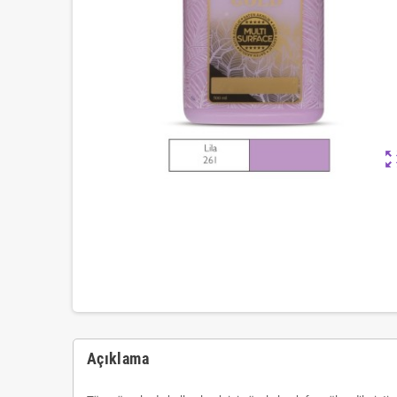
zoom_ou
Açıklama