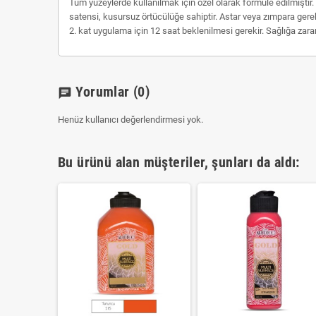
Tüm yüzeylerde kullanılmak için özel olarak formüle edilmiştir. S
satensi, kusursuz örtücülüğe sahiptir. Astar veya zımpara ger
2. kat uygulama için 12 saat beklenilmesi gerekir. Sağlığa zar
Yorumlar
(0)
chat
Henüz kullanıcı değerlendirmesi yok.
Bu ürünü alan müşteriler, şunları da aldı: