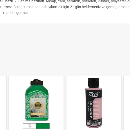
u bazlı, kullanıma hazırıdır. Ahşap, cam, seramik, porselen, kumaş, polyester, deri,
ektirmez. Bulaşık makinesinde yıkamak için 21 gün beklemeniz ve çamaşır makinas
arlı madde içermez.