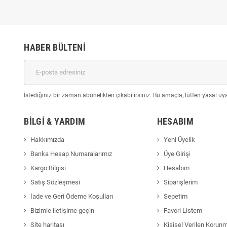
HABER BÜLTENI
İstediğiniz bir zaman abonelikten çıkabilirsiniz. Bu amaçla, lütfen yasal uyar
BILGI & YARDIM
HESABIM
Hakkımızda
Yeni Üyelik
Banka Hesap Numaralarımız
Üye Girişi
Kargo Bilgisi
Hesabım
Satış Sözleşmesi
Siparişlerim
İade ve Geri Ödeme Koşulları
Sepetim
Bizimle iletişime geçin
Favori Listem
Site haritası
Kişisel Verilen Korun