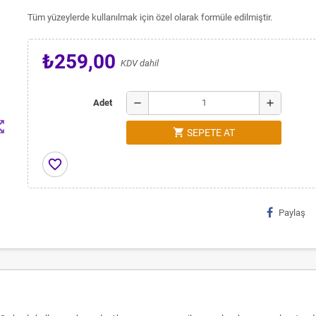
Tüm yüzeylerde kullanılmak için özel olarak formüle edilmiştir.
₺259,00
KDV dahil
remove
add
Adet
t_map
shopping_cart
SEPETE AT
favorite_border
Paylaş