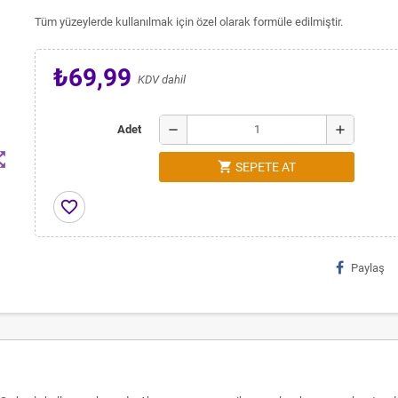
Tüm yüzeylerde kullanılmak için özel olarak formüle edilmiştir.
₺69,99
KDV dahil
remove
add
Adet
t_map
shopping_cart
SEPETE AT
favorite_border
Paylaş