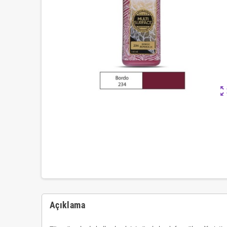
zoom_ou
Açıklama