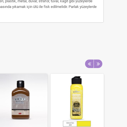
 plastik, metal, duvar, strafor, tuval, kağıt gibi yüzeylerde
ında yıkamak için ütü ile fisk edilmelidir. Parlak yüzeylerde