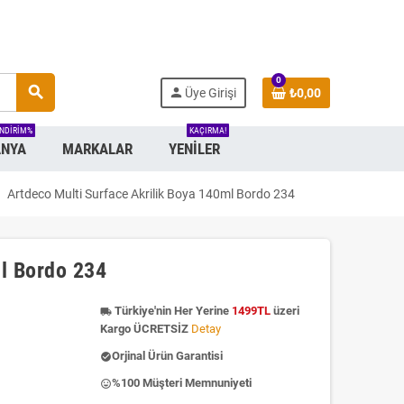
0
search
person
Üye Girişi
₺0,00
INDIRIM%
KAÇIRMA!
NYA
MARKALAR
YENILER
ght
Artdeco Multi Surface Akrilik Boya 140ml Bordo 234
ml Bordo 234
Türkiye'nin Her Yerine
1499TL
üzeri
local_shipping
Kargo ÜCRETSİZ
Detay
Orjinal Ürün Garantisi
check_circle
%100 Müşteri Memnuniyeti
insert_emoticon