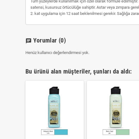
Tüm yüzeylerde kullanılmak için özel olarak formüle edilmiştir. S
satensi, kusursuz örtücülüğe sahiptir. Astar veya zımpara ger
2. kat uygulama için 12 saat beklenilmesi gerekir. Sağlığa zar
Yorumlar
(0)
chat
Henüz kullanıcı değerlendirmesi yok.
Bu ürünü alan müşteriler, şunları da aldı: