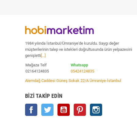
1984 yılında İstanbul/Ümraniye'de kuruldu. Saygı değer
müşterilerinin talep ve istekleri doğrultusunda ürün yelpazesini
genişletti
[...]
Mağaza Telf
Whatsapp
02164124835
05424124835
Alemdağ Caddesi Güneş Sokak 22/A Ümraniye-İstanbul
BIZI TAKIP EDIN
Facebook
Twitter
YouTube
Pinterest
Instagram