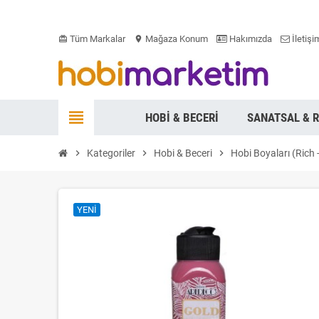
Tüm Markalar
Mağaza Konum
Hakımızda
İletişi
card_giftcard
location_on
view_headline
HOBI & BECERI
SANATSAL & 
chevron_right
Kategoriler
chevron_right
Hobi & Beceri
chevron_right
Hobi Boyaları (Rich 
YENI