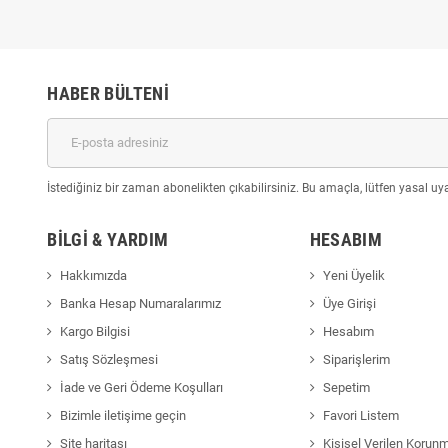
HABER BÜLTENI
İstediğiniz bir zaman abonelikten çıkabilirsiniz. Bu amaçla, lütfen yasal uyar
BILGI & YARDIM
HESABIM
Hakkımızda
Yeni Üyelik
Banka Hesap Numaralarımız
Üye Girişi
Kargo Bilgisi
Hesabım
Satış Sözleşmesi
Siparişlerim
İade ve Geri Ödeme Koşulları
Sepetim
Bizimle iletişime geçin
Favori Listem
Site haritası
Kişisel Verilen Korun