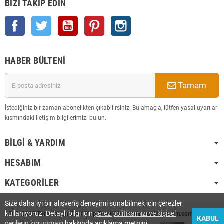
BIZI TAKIP EDIN
Facebook
Twitter
YouTube
Pinterest
Instagram
HABER BÜLTENI
Tamam
İstediğiniz bir zaman abonelikten çıkabilirsiniz. Bu amaçla, lütfen yasal uyarılar
kısmındaki iletişim bilgilerimizi bulun.
BILGI & YARDIM
HESABIM
KATEGORILER
Size daha iyi bir alışveriş deneyimi sunabilmek için çerezler
kullanıyoruz. Detaylı bilgi için
çerez politikamızı ve kişisel
2008-2025 Tüm Hakları Saklı Olup Tescilli Markadır. hobimarketim.com
KABUL
verilerin korunması
hakkında açıklama metnini