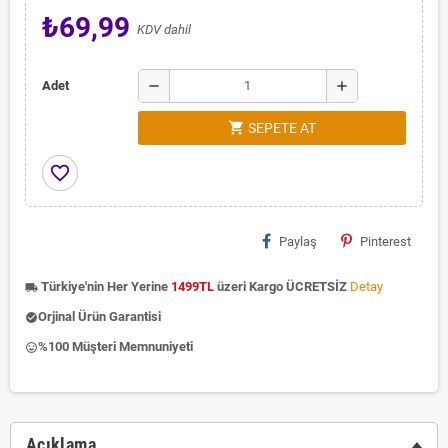
₺69,99
KDV dahil
remove
add
Adet
shopping_cart
SEPETE AT
favorite_border
Paylaş
Pinterest
Türkiye'nin Her Yerine
1499TL
üzeri Kargo ÜCRETSİZ
Detay
local_shipping
Orjinal Ürün Garantisi
check_circle
%100 Müşteri Memnuniyeti
insert_emoticon
Açıklama