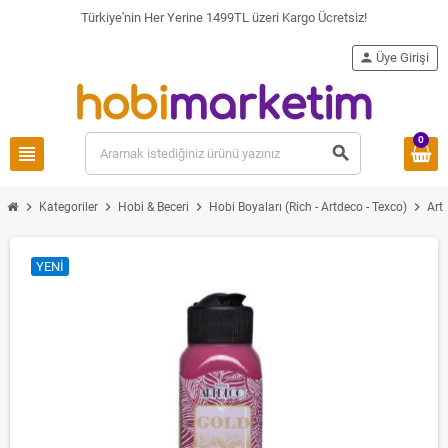
Türkiye'nin Her Yerine 1499TL üzeri Kargo Ücretsiz!
person
Üye Girişi
0
view_headline
search
chevron_right
chevron_right
chevron_right
chevron_right
Kategoriler
Hobi & Beceri
Hobi Boyaları (Rich - Artdeco - Texco)
Art
YENI