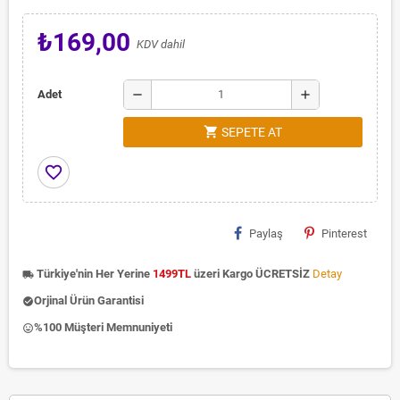
₺169,00
KDV dahil
remove
add
Adet
shopping_cart
SEPETE AT
favorite_border
Paylaş
Pinterest
Türkiye'nin Her Yerine
1499TL
üzeri Kargo ÜCRETSİZ
Detay
local_shipping
Orjinal Ürün Garantisi
check_circle
%100 Müşteri Memnuniyeti
insert_emoticon