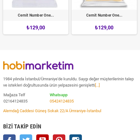
Cernit Number One...
Cernit Number One...
₺129,00
₺129,00
1984 yılında İstanbul/Ümraniye'de kuruldu. Saygı değer müşterilerinin talep
ve istekleri doğrultusunda ürün yelpazesini genişletti
[...]
Mağaza Telf
Whatsapp
02164124835
05424124835
Alemdağ Caddesi Güneş Sokak 22/A Ümraniye-İstanbul
BIZI TAKIP EDIN
Facebook
Twitter
YouTube
Pinterest
Instagram