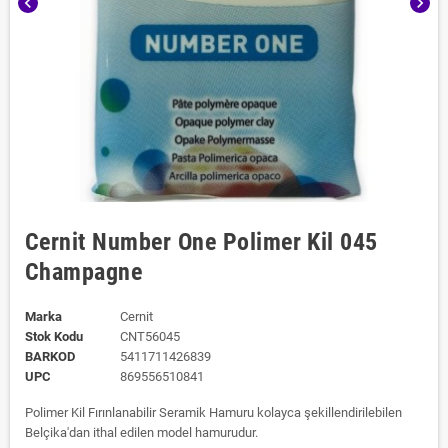
chevron_left
chevron_right
Cernit Number One Polimer Kil 045
Champagne
Marka
Cernit
Stok Kodu
CNT56045
BARKOD
5411711426839
UPC
869556510841
Polimer Kil Fırınlanabilir Seramik Hamuru kolayca şekillendirilebilen
Belçika'dan ithal edilen model hamurudur.