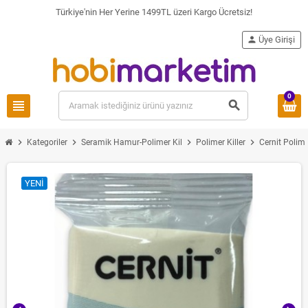
Türkiye'nin Her Yerine 1499TL üzeri Kargo Ücretsiz!
person
Üye Girişi
0
view_headline
search
chevron_right
chevron_right
chevron_right
chevron_right
Kategoriler
Seramik Hamur-Polimer Kil
Polimer Killer
Cernit Polime
YENI