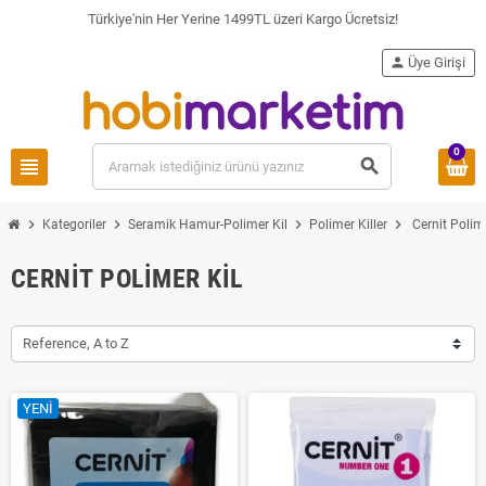
Türkiye'nin Her Yerine 1499TL üzeri Kargo Ücretsiz!
person
Üye Girişi
0
view_headline
search
chevron_right
chevron_right
chevron_right
chevron_right
Kategoriler
Seramik Hamur-Polimer Kil
Polimer Killer
Cernit Polime
CERNIT POLIMER KIL
Reference, A to Z
YENI