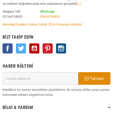
ve istekleri doğrultusunda ürün yelpazesini genişletti
[...]
Mağaza Telf
Whatsapp
02164124835
05424124835
Alemdağ Caddesi Güneş Sokak 22/A Ümraniye-İstanbul
BIZI TAKIP EDIN
Facebook
Twitter
YouTube
Pinterest
Instagram
HABER BÜLTENI
Tamam
İstediğiniz bir zaman abonelikten çıkabilirsiniz. Bu amaçla, lütfen yasal uyarılar
kısmındaki iletişim bilgilerimizi bulun.
BILGI & YARDIM