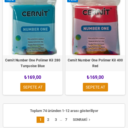
Cernit Number One Polimer Kil 280
Cernit Number One Polimer Kil 400
Turquoise Blue
Red
₺169,00
₺169,00
SEPETE AT
SEPETE AT
Toplam 74 üründen 1-12 arası gösteriliyor
…
1
2
3
7
navigate_next
SONRAKI