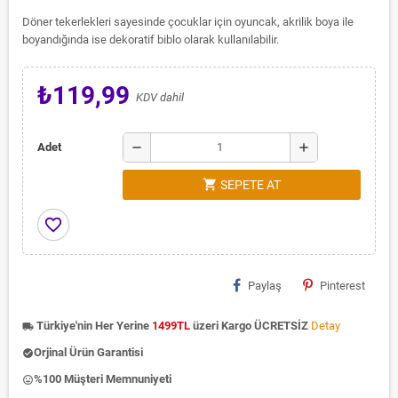
Döner tekerlekleri sayesinde çocuklar için oyuncak, akrilik boya ile
boyandığında ise dekoratif biblo olarak kullanılabilir.
₺119,99
KDV dahil
remove
add
Adet
shopping_cart
SEPETE AT
favorite_border
Paylaş
Pinterest
Türkiye'nin Her Yerine
1499TL
üzeri Kargo ÜCRETSİZ
Detay
local_shipping
Orjinal Ürün Garantisi
check_circle
%100 Müşteri Memnuniyeti
insert_emoticon