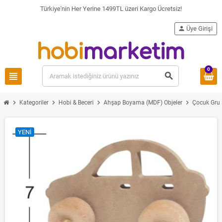
Türkiye'nin Her Yerine 1499TL üzeri Kargo Ücretsiz!
person
Üye Girişi
0
view_headline
search
chevron_right
chevron_right
chevron_right
chevron_right
Kategoriler
Hobi & Beceri
Ahşap Boyama (MDF) Objeler
Çocuk Gru
YENI