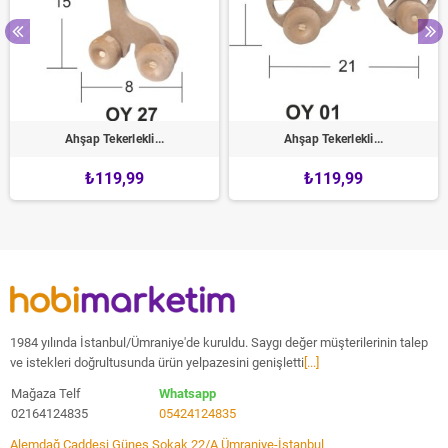
Ahşap Tekerlekli...
Ahşap Tekerlekli...
₺119,99
₺119,99
1984 yılında İstanbul/Ümraniye'de kuruldu. Saygı değer müşterilerinin talep
ve istekleri doğrultusunda ürün yelpazesini genişletti
[...]
Mağaza Telf
Whatsapp
02164124835
05424124835
Alemdağ Caddesi Güneş Sokak 22/A Ümraniye-İstanbul