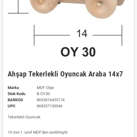
Ahşap Tekerlekli Oyuncak Araba 14x7
Marka
MDF Obje
Stok Kodu
B-OY30
BARKOD
8692816453174
UPC
869337130046
Tekerlekli Oyuncak
10 mm 1. sınıf MDF'den üretilmiştir.