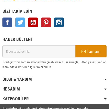
BIZI TAKIP EDIN
Facebook
Twitter
YouTube
Pinterest
Instagram
HABER BÜLTENI
Tamam
İstediğiniz bir zaman abonelikten çıkabilirsiniz. Bu amaçla, lütfen yasal uyarılar
kısmındaki iletişim bilgilerimizi bulun.
BILGI & YARDIM
HESABIM
KATEGORILER
Size daha iyi bir alışveriş deneyimi sunabilmek için çerezler