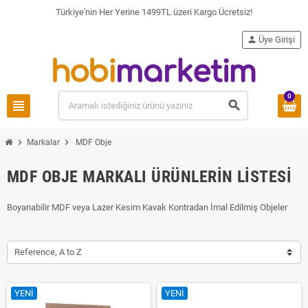
Türkiye'nin Her Yerine 1499TL üzeri Kargo Ücretsiz!
person
Üye Girişi
0
view_headline
search
chevron_right
chevron_right
Markalar
MDF Obje
MDF OBJE MARKALI ÜRÜNLERIN LISTESI
Boyanabilir MDF veya Lazer Kesim Kavak Kontradan İmal Edilmiş Objeler
Reference, A to Z
YENI
YENI