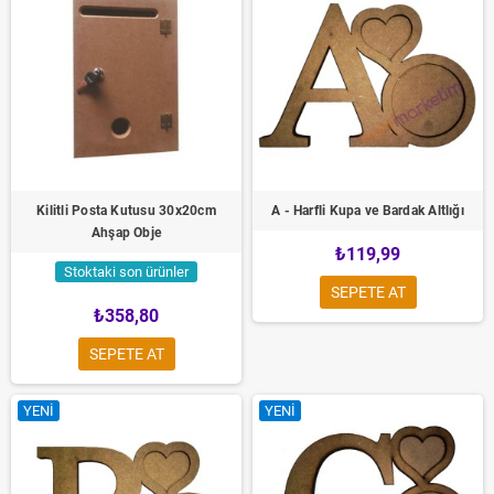
Kilitli Posta Kutusu 30x20cm
A - Harfli Kupa ve Bardak Altlığı
Ahşap Obje
₺119,99
Stoktaki son ürünler
SEPETE AT
₺358,80
SEPETE AT
YENI
YENI