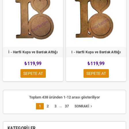
İ - Harfli Kupa ve Bardak Altlığı
I - Harfli Kupa ve Bardak Altlığı
₺119,99
₺119,99
SEPETE AT
SEPETE AT
Toplam 438 üründen 1-12 arası gösteriliyor
…
1
2
3
37
navigate_next
SONRAKI
KATEGORILER