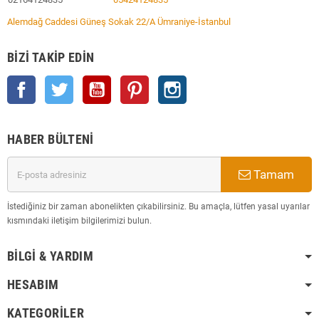
Alemdağ Caddesi Güneş Sokak 22/A Ümraniye-İstanbul
BIZI TAKIP EDIN
Facebook
Twitter
YouTube
Pinterest
Instagram
HABER BÜLTENI
Tamam
İstediğiniz bir zaman abonelikten çıkabilirsiniz. Bu amaçla, lütfen yasal uyarılar
kısmındaki iletişim bilgilerimizi bulun.
BILGI & YARDIM
HESABIM
KATEGORILER