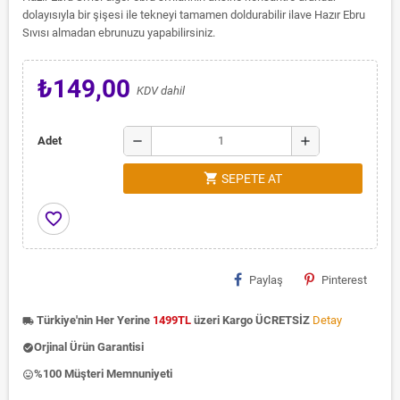
dolayısıyla bir şişesi ile tekneyi tamamen doldurabilir ilave Hazır Ebru
Sıvısı almadan ebrunuzu yapabilirsiniz.
₺149,00
KDV dahil
remove
add
Adet
shopping_cart
SEPETE AT
favorite_border
Paylaş
Pinterest
Türkiye'nin Her Yerine
1499TL
üzeri Kargo ÜCRETSİZ
Detay
local_shipping
Orjinal Ürün Garantisi
check_circle
%100 Müşteri Memnuniyeti
insert_emoticon