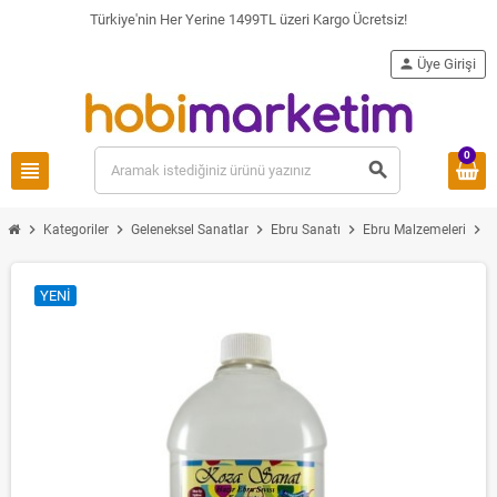
Türkiye'nin Her Yerine 1499TL üzeri Kargo Ücretsiz!
person
Üye Girişi
0
view_headline
search
chevron_right
chevron_right
chevron_right
chevron_right
chevron_right
Kategoriler
Geleneksel Sanatlar
Ebru Sanatı
Ebru Malzemeleri
YENI