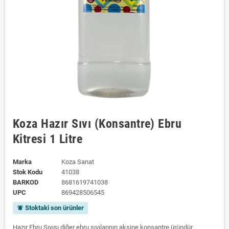
Koza Hazır Sıvı (Konsantre) Ebru
Kitresi 1 Litre
Marka
Koza Sanat
Stok Kodu
41038
BARKOD
8681619741038
UPC
869428506545
Stoktaki son ürünler
notifications_active
Hazır Ebru Sıvısı diğer ebru sıvılarının aksine konsantre üründür