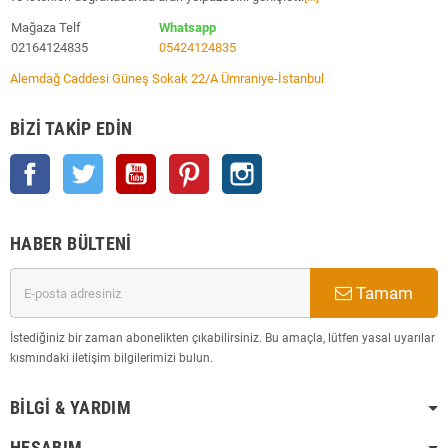
Mağaza Telf
Whatsapp
02164124835
05424124835
Alemdağ Caddesi Güneş Sokak 22/A Ümraniye-İstanbul
BIZI TAKIP EDIN
Facebook
Twitter
YouTube
Pinterest
Instagram
HABER BÜLTENI
Tamam
İstediğiniz bir zaman abonelikten çıkabilirsiniz. Bu amaçla, lütfen yasal uyarılar
kısmındaki iletişim bilgilerimizi bulun.
BILGI & YARDIM
HESABIM