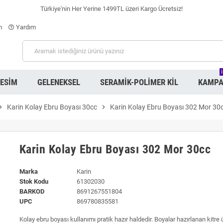
Türkiye'nin Her Yerine 1499TL üzeri Kargo Ücretsiz!
m
Yardım
help_outline
RESIM
GELENEKSEL
SERAMIK-POLIMER KIL
KAMPA
on_right
Karin Kolay Ebru Boyası 30cc
chevron_right
Karin Kolay Ebru Boyası 302 Mor 30
Karin Kolay Ebru Boyası 302 Mor 30cc
Marka
Karin
Stok Kodu
61302030
BARKOD
8691267551804
UPC
869780835581
Kolay ebru boyası kullanımı pratik hazır haldedir. Boyalar hazırlanan kitre 