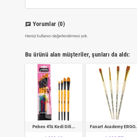
Yorumlar
(0)
chat
Henüz kullanıcı değerlendirmesi yok.
Bu ürünü alan müşteriler, şunları da aldı:
Akrilik...
Pebeo 4'lü Kedi Dili...
Fanart Academy ERGO..