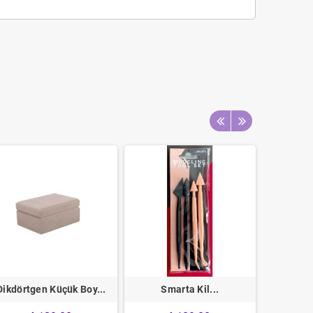
Dikdörtgen Küçük Boy...
Smarta Kil...
Artdeco 