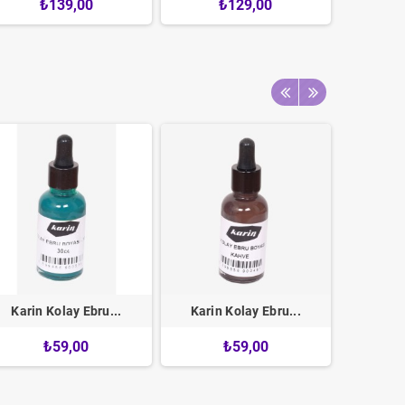
₺139,00
₺129,00
Karin Kolay Ebru...
Karin Kolay Ebru...
Karin 
₺59,00
₺59,00