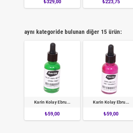
₺329,00
₺223,75
320,01
aynı kategoride bulunan diğer 15 ürün:
Ebru...
Karin Kolay Ebru...
Karin Kolay Ebru...
0
₺59,00
₺59,00