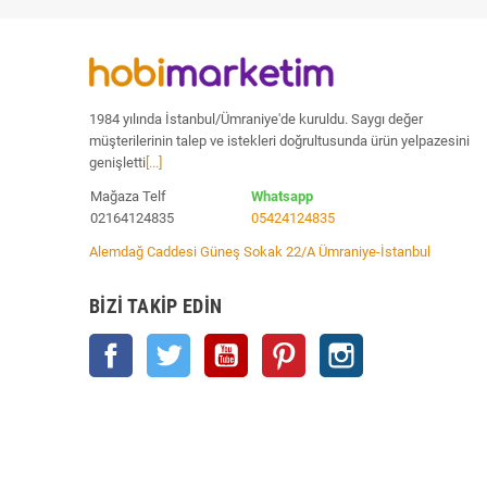
1984 yılında İstanbul/Ümraniye'de kuruldu. Saygı değer
müşterilerinin talep ve istekleri doğrultusunda ürün yelpazesini
genişletti
[...]
Mağaza Telf
Whatsapp
02164124835
05424124835
Alemdağ Caddesi Güneş Sokak 22/A Ümraniye-İstanbul
BIZI TAKIP EDIN
Facebook
Twitter
YouTube
Pinterest
Instagram