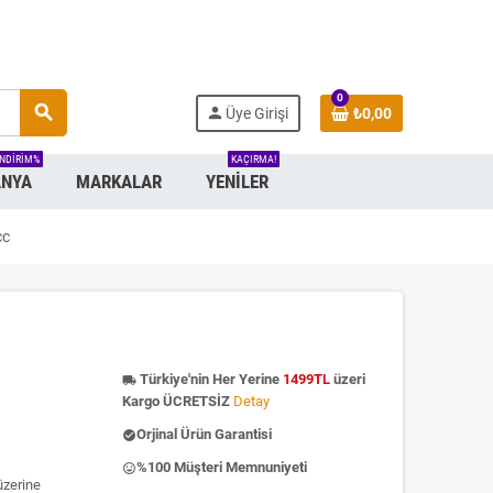
0
search
person
Üye Girişi
₺0,00
INDIRIM%
KAÇIRMA!
NYA
MARKALAR
YENILER
cc
Türkiye'nin Her Yerine
1499TL
üzeri
local_shipping
Kargo ÜCRETSİZ
Detay
Orjinal Ürün Garantisi
check_circle
%100 Müşteri Memnuniyeti
insert_emoticon
üzerine