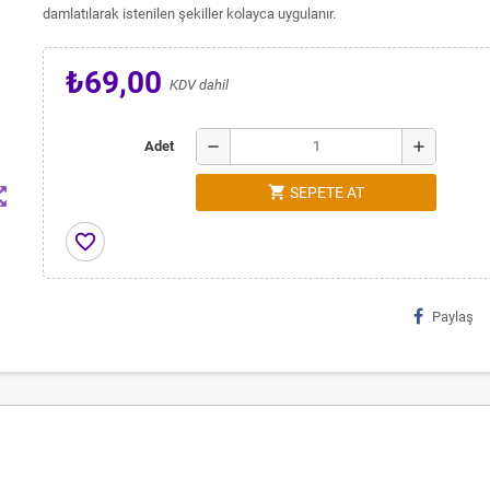
damlatılarak istenilen şekiller kolayca uygulanır.
₺69,00
KDV dahil
remove
add
Adet
shopping_cart
t_map
SEPETE AT
favorite_border
Paylaş