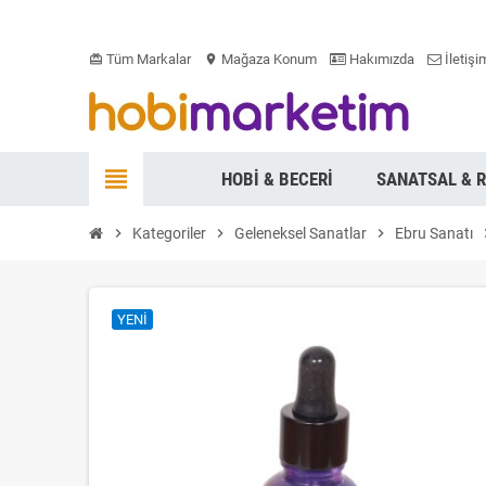
Tüm Markalar
Mağaza Konum
Hakımızda
İletişi
card_giftcard
location_on
view_headline
HOBI & BECERI
SANATSAL & 
chevron_right
Kategoriler
chevron_right
Geleneksel Sanatlar
chevron_right
Ebru Sanatı
chevr
YENI