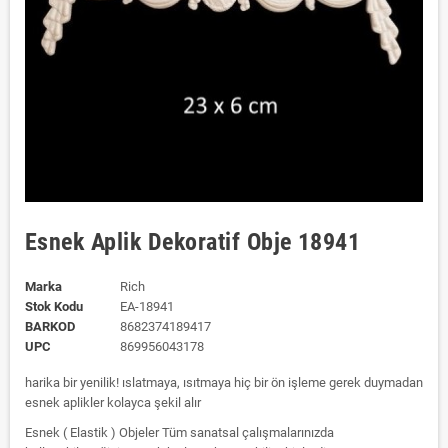
Esnek Aplik Dekoratif Obje 18941
Marka
Rich
Stok Kodu
EA-18941
BARKOD
8682374189417
UPC
869956043178
harika bir yenilik! ıslatmaya, ısıtmaya hiç bir ön işleme gerek duymadan
esnek aplikler kolayca şekil alır
Esnek ( Elastik ) Objeler Tüm sanatsal çalışmalarınızda