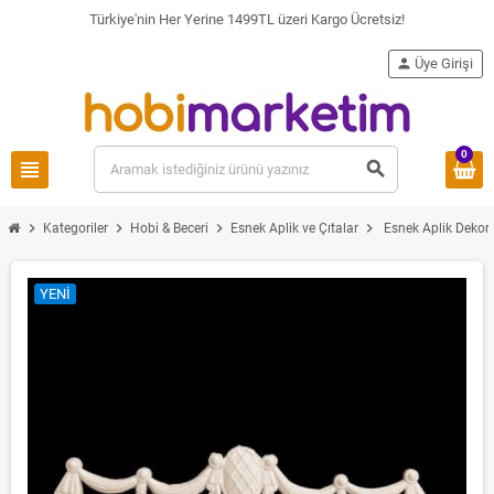
Türkiye'nin Her Yerine 1499TL üzeri Kargo Ücretsiz!
person
Üye Girişi
0
view_headline
search
chevron_right
chevron_right
chevron_right
chevron_right
Kategoriler
Hobi & Beceri
Esnek Aplik ve Çıtalar
Esnek Aplik Dekor
YENI