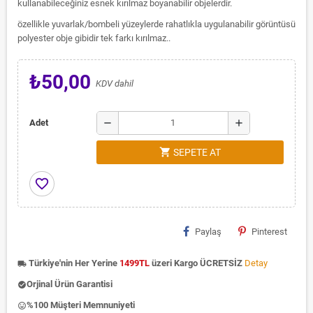
kullanabileceğiniz esnek kırılmaz boyanabilir objelerdir.
özellikle yuvarlak/bombeli yüzeylerde rahatlıkla uygulanabilir görüntüsü
polyester obje gibidir tek farkı kırılmaz..
₺50,00
KDV dahil
remove
add
Adet
shopping_cart
SEPETE AT
favorite_border
Paylaş
Pinterest
Türkiye'nin Her Yerine
1499TL
üzeri Kargo ÜCRETSİZ
Detay
local_shipping
Orjinal Ürün Garantisi
check_circle
%100 Müşteri Memnuniyeti
insert_emoticon