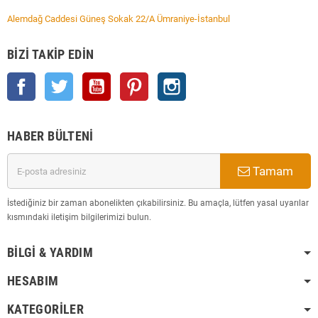
Alemdağ Caddesi Güneş Sokak 22/A Ümraniye-İstanbul
BIZI TAKIP EDIN
Facebook
Twitter
YouTube
Pinterest
Instagram
HABER BÜLTENI
Tamam
İstediğiniz bir zaman abonelikten çıkabilirsiniz. Bu amaçla, lütfen yasal uyarılar
kısmındaki iletişim bilgilerimizi bulun.
BILGI & YARDIM
HESABIM
KATEGORILER