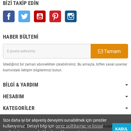
BIZI TAKIP EDIN
Facebook
Twitter
YouTube
Pinterest
Instagram
HABER BÜLTENI
Tamam
İstediğiniz bir zaman abonelikten çıkabilirsiniz. Bu amaçla, lütfen yasal uyarılar
kısmındaki iletişim bilgilerimizi bulun.
BILGI & YARDIM
HESABIM
KATEGORILER
Size daha iyi bir alışveriş deneyimi sunabilmek için çerezler
kullanıyoruz. Detaylı bilgi için
çerez politikamızı ve kişisel
2008-2025 Tüm Hakları Saklı Olup Tescilli Markadır. hobimarketim.com
KABUL