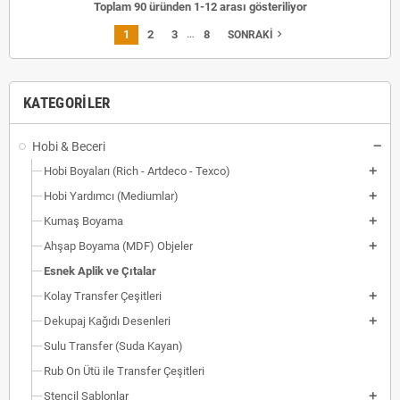
Toplam 90 üründen 1-12 arası gösteriliyor
…
1
2
3
8
navigate_next
SONRAKI
KATEGORILER
Hobi & Beceri
Hobi Boyaları (Rich - Artdeco - Texco)
Hobi Yardımcı (Mediumlar)
Kumaş Boyama
Ahşap Boyama (MDF) Objeler
Esnek Aplik ve Çıtalar
Kolay Transfer Çeşitleri
Dekupaj Kağıdı Desenleri
Sulu Transfer (Suda Kayan)
Rub On Ütü ile Transfer Çeşitleri
Stencil Şablonlar