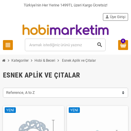
Türkiye'nin Her Yerine 1499TL üzeri Kargo Ücretsiz!
person
Üye Girişi
0
view_headline
search
chevron_right
chevron_right
chevron_right
Kategoriler
Hobi & Beceri
Esnek Aplik ve Çıtalar
ESNEK APLIK VE ÇITALAR
Reference, A to Z
YENI
YENI