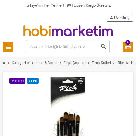
Türkiye'nin Her Yerine 1499TL üzeri Kargo Ücretsiz!
person
Üye Girişi
0
view_headline
search
chevron_right
chevron_right
chevron_right
chevron_right
chevron_right
Kategoriler
Hobi & Beceri
Fırça Çeşitleri
Fırça Setleri
Rich 6'lı K
-₺10,00
YENI