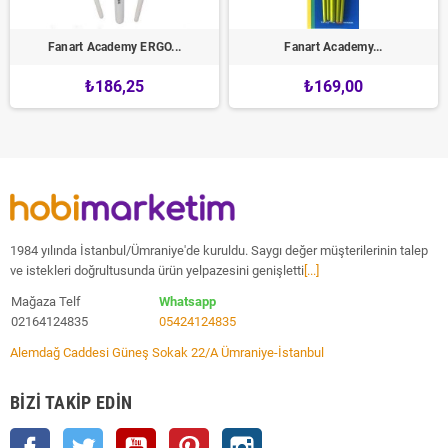
Fanart Academy ERGO...
Fanart Academy...
₺186,25
₺169,00
1984 yılında İstanbul/Ümraniye'de kuruldu. Saygı değer müşterilerinin talep
ve istekleri doğrultusunda ürün yelpazesini genişletti
[...]
Mağaza Telf
Whatsapp
02164124835
05424124835
Alemdağ Caddesi Güneş Sokak 22/A Ümraniye-İstanbul
BIZI TAKIP EDIN
Facebook
Twitter
YouTube
Pinterest
Instagram