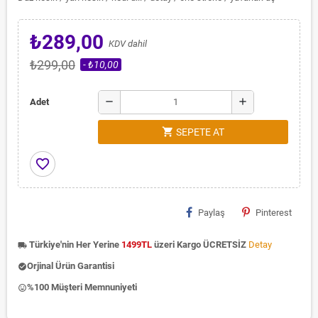
₺289,00
KDV dahil
₺299,00
- ₺10,00
remove
add
Adet
shopping_cart
SEPETE AT
favorite_border
Paylaş
Pinterest
Türkiye'nin Her Yerine
1499TL
üzeri Kargo ÜCRETSİZ
Detay
local_shipping
Orjinal Ürün Garantisi
check_circle
%100 Müşteri Memnuniyeti
insert_emoticon