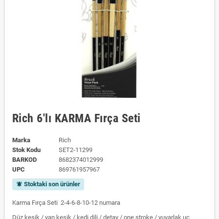
Rich 6'lı KARMA Fırça Seti
Marka
Rich
Stok Kodu
SET2-11299
BARKOD
8682374012999
UPC
869761957967
Stoktaki son ürünler
notifications_active
Karma Fırça Seti 2-4-6-8-10-12 numara
Düz kesik / yan kesik / kedi dili / detay / one stroke / yuvarlak uç