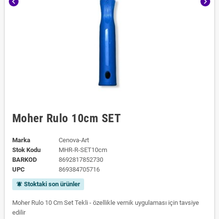
chevron_left
chevron_right
Moher Rulo 10cm SET
Marka
Cenova-Art
Stok Kodu
MHR-R-SET10cm
BARKOD
8692817852730
UPC
869384705716
Stoktaki son ürünler
notifications_active
Moher Rulo 10 Cm Set Tekli - özellikle vernik uygulaması için tavsiye
edilir