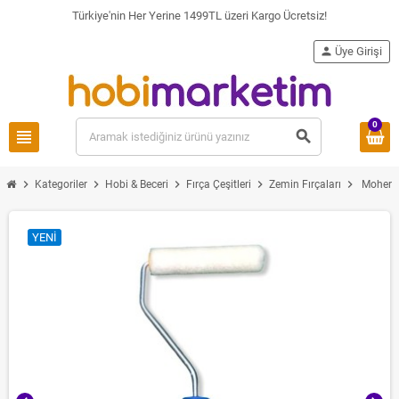
Türkiye'nin Her Yerine 1499TL üzeri Kargo Ücretsiz!
person
Üye Girişi
0
view_headline
search
chevron_right
chevron_right
chevron_right
chevron_right
chevron_right
Kategoriler
Hobi & Beceri
Fırça Çeşitleri
Zemin Fırçaları
Moher 
YENI