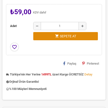
₺59,00
KDV dahil
remove
add
Adet
shopping_cart
SEPETE AT
favorite_border
Paylaş
Pinterest
Türkiye'nin Her Yerine
1499TL
üzeri Kargo ÜCRETSİZ
Detay
local_shipping
Orjinal Ürün Garantisi
check_circle
%100 Müşteri Memnuniyeti
insert_emoticon