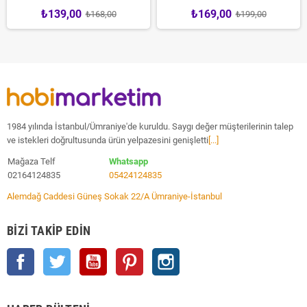
₺139,00
₺169,00
₺168,00
₺199,00
1984 yılında İstanbul/Ümraniye'de kuruldu. Saygı değer müşterilerinin talep
ve istekleri doğrultusunda ürün yelpazesini genişletti
[...]
Mağaza Telf
Whatsapp
02164124835
05424124835
Alemdağ Caddesi Güneş Sokak 22/A Ümraniye-İstanbul
BIZI TAKIP EDIN
Facebook
Twitter
YouTube
Pinterest
Instagram