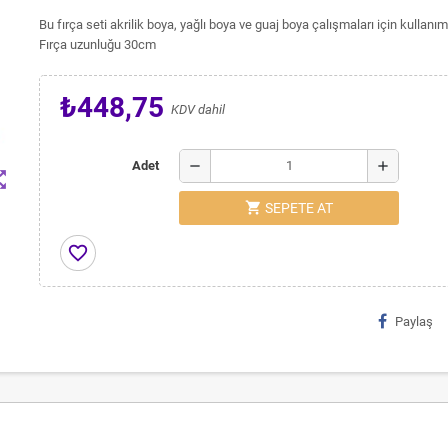
Bu fırça seti akrilik boya, yağlı boya ve guaj boya çalışmaları için kullanı
Fırça uzunluğu 30cm
₺448,75
KDV dahil
remove
add
Adet
t_map
shopping_cart
SEPETE AT
favorite_border
Paylaş