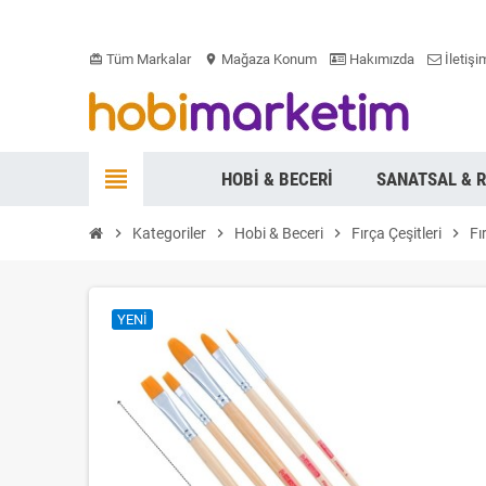
Tüm Markalar
Mağaza Konum
Hakımızda
İletişi
card_giftcard
location_on
view_headline
HOBI & BECERI
SANATSAL & 
chevron_right
Kategoriler
chevron_right
Hobi & Beceri
chevron_right
Fırça Çeşitleri
chevron_right
Fı
YENI