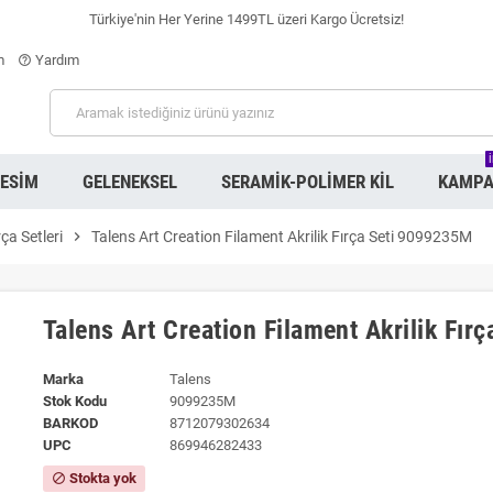
Türkiye'nin Her Yerine 1499TL üzeri Kargo Ücretsiz!
m
Yardım
help_outline
RESIM
GELENEKSEL
SERAMIK-POLIMER KIL
KAMPA
rça Setleri
chevron_right
Talens Art Creation Filament Akrilik Fırça Seti 9099235M
Talens Art Creation Filament Akrilik Fır
Marka
Talens
Stok Kodu
9099235M
BARKOD
8712079302634
UPC
869946282433
Stokta yok
block