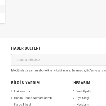
HABER BÜLTENI
İstediğiniz bir zaman abonelikten çıkabilirsiniz. Bu amaçla, lütfen yasal uyar
BILGI & YARDIM
HESABIM
Hakkımızda
Yeni Üyelik
Banka Hesap Numaralarımız
Üye Girişi
Kargo Bilgisi
Hesabım