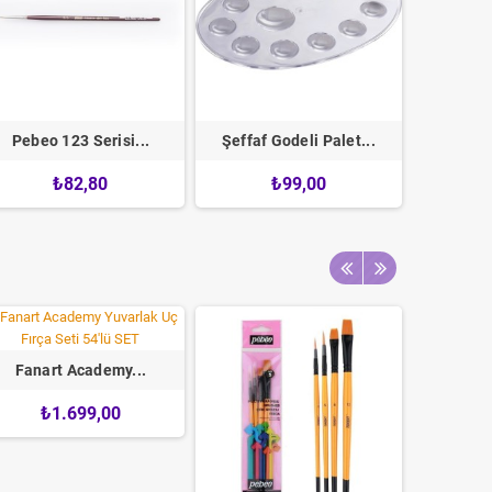
Pebeo 123 Serisi...
Şeffaf Godeli Palet...
Talens 
₺82,80
₺99,00
Fanart Academy...
₺1.699,00