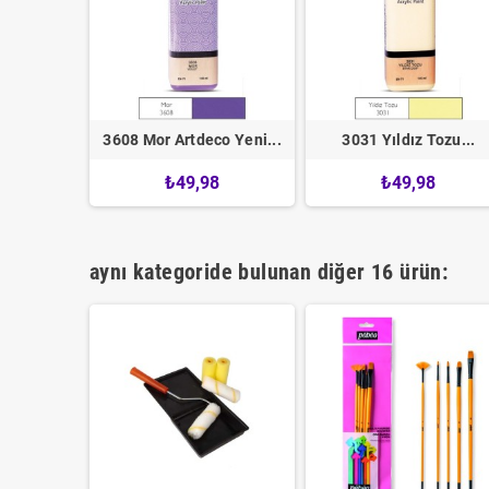
tdeco...
3608 Mor Artdeco Yeni...
3031 Yıldız Tozu...
8
₺49,98
₺49,98
aynı kategoride bulunan diğer 16 ürün: