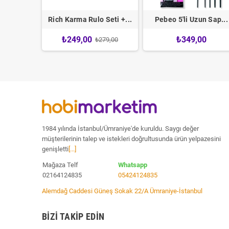
çalı...
Rich Karma Rulo Seti +...
Pebeo 5'li Uzun Sap...
₺249,00
₺349,00
419,00
₺279,00
1984 yılında İstanbul/Ümraniye'de kuruldu. Saygı değer
müşterilerinin talep ve istekleri doğrultusunda ürün yelpazesini
genişletti
[...]
Mağaza Telf
Whatsapp
02164124835
05424124835
Alemdağ Caddesi Güneş Sokak 22/A Ümraniye-İstanbul
BIZI TAKIP EDIN