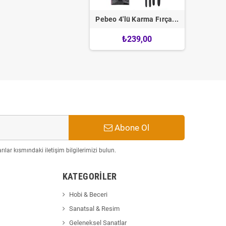
Pebeo 4'lü Karma Fırça...
Pebeo 4
₺239,00
Abone Ol
ılar kısmındaki iletişim bilgilerimizi bulun.
KATEGORILER
Hobi & Beceri
Sanatsal & Resim
Geleneksel Sanatlar