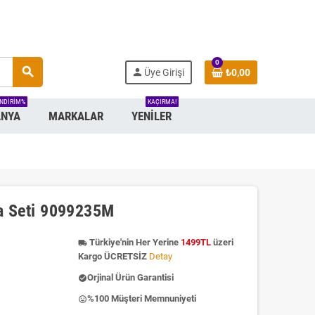
0
search
person
Üye Girişi
₺0,00
INDIRIM%
KAÇIRMA!
NYA
MARKALAR
YENILER
ça Seti 9099235M
Türkiye'nin Her Yerine
1499TL
üzeri
local_shipping
Kargo ÜCRETSİZ
Detay
Orjinal Ürün Garantisi
check_circle
%100 Müşteri Memnuniyeti
insert_emoticon