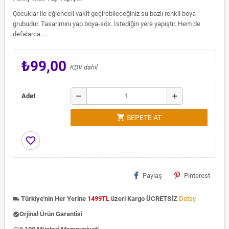
Çocuklar ile eğlenceli vakit geçirebileceğiniz su bazlı renkli boya
grubudur. Tasarımını yap boya-sök. İstediğin yere yapıştır. Hem de
defalarca….
₺99,00
KDV dahil
remove
add
Adet
shopping_cart
SEPETE AT
favorite_border
Paylaş
Pinterest
Türkiye'nin Her Yerine
1499TL
üzeri Kargo ÜCRETSİZ
Detay
local_shipping
Orjinal Ürün Garantisi
check_circle