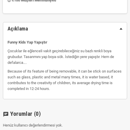
%100 Müşteri Memnuniyeti
insert_emoticon
Açıklama
Funny Kids Yap Yapıştır
Çocuklar ile eğlenceli vakit geçirebileceğiniz su bazlı renkli boya
grubudur. Tasarımını yap boya-sök. İstediğin yere yapıştır. Hem de
defalarca….
Because of its feature of being removable, it can be stick on surfaces
such as glass, plastic and metal many times, it is water based, it
contributes to the creativity of children, its average drying time is
completed in 12-24 hours.
Yorumlar
(0)
chat
Henüz kullanıcı değerlendirmesi yok.