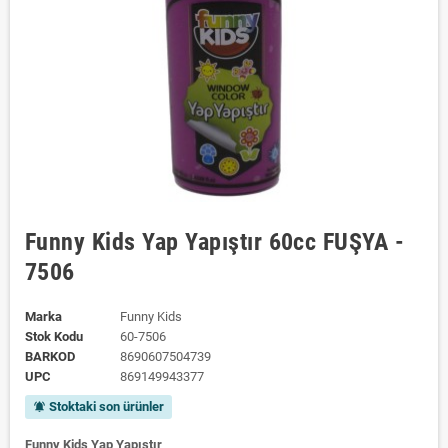
Funny Kids Yap Yapıştır 60cc FUŞYA -
7506
Marka
Funny Kids
Stok Kodu
60-7506
BARKOD
8690607504739
UPC
869149943377
Stoktaki son ürünler
notifications_active
Funny Kids Yap Yapıştır