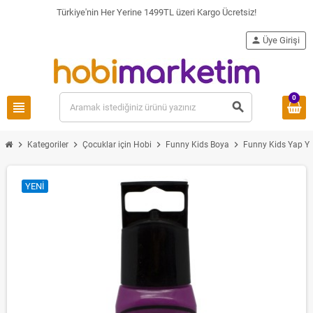
Türkiye'nin Her Yerine 1499TL üzeri Kargo Ücretsiz!
person
Üye Girişi
0
view_headline
search
chevron_right
chevron_right
chevron_right
chevron_right
Kategoriler
Çocuklar için Hobi
Funny Kids Boya
Funny Kids Yap Ya
YENI