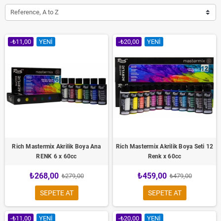
Reference, A to Z
-₺11,00
YENI
-₺20,00
YENI
Rich Mastermix Akrilik Boya Ana
Rich Mastermix Akrilik Boya Seti 12
RENK 6 x 60cc
Renk x 60cc
₺268,00
₺459,00
₺279,00
₺479,00
SEPETE AT
SEPETE AT
-₺11,00
YENI
-₺20,00
YENI