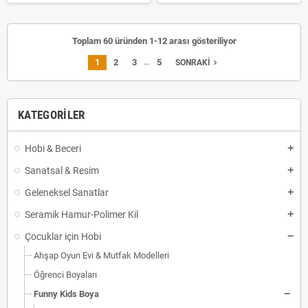
Toplam 60 üründen 1-12 arası gösteriliyor
…
1
2
3
5
navigate_next
SONRAKI
KATEGORILER
Hobi & Beceri
Sanatsal & Resim
Geleneksel Sanatlar
Seramik Hamur-Polimer Kil
Çocuklar için Hobi
Ahşap Oyun Evi & Mutfak Modelleri
Öğrenci Boyaları
Funny Kids Boya