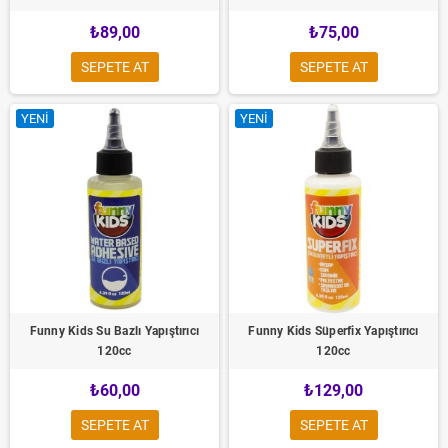
₺89,00
₺75,00
SEPETE AT
SEPETE AT
YENI
YENI
Funny Kids Su Bazlı Yapıştırıcı
Funny Kids Süperfix Yapıştırıcı
120cc
120cc
₺60,00
₺129,00
SEPETE AT
SEPETE AT