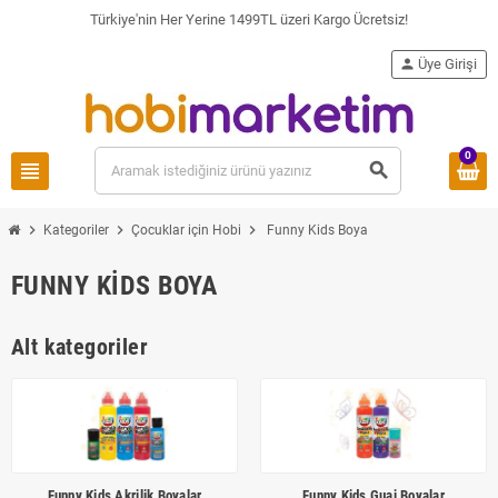
Türkiye'nin Her Yerine 1499TL üzeri Kargo Ücretsiz!
person
Üye Girişi
0
view_headline
search
chevron_right
chevron_right
chevron_right
Kategoriler
Çocuklar için Hobi
Funny Kids Boya
FUNNY KIDS BOYA
Alt kategoriler
Funny Kids Akrilik Boyalar
Funny Kids Guaj Boyalar