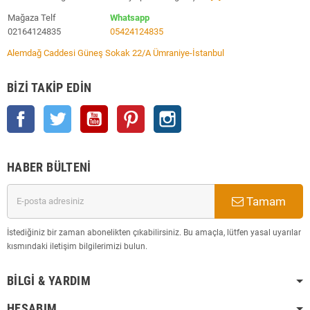
Mağaza Telf
Whatsapp
02164124835
05424124835
Alemdağ Caddesi Güneş Sokak 22/A Ümraniye-İstanbul
BIZI TAKIP EDIN
Facebook
Twitter
YouTube
Pinterest
Instagram
HABER BÜLTENI
Tamam
İstediğiniz bir zaman abonelikten çıkabilirsiniz. Bu amaçla, lütfen yasal uyarılar
kısmındaki iletişim bilgilerimizi bulun.
BILGI & YARDIM
HESABIM