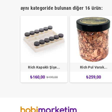
aynı kategoride bulunan diğer 16 ürün:
rak 25'li
Rich Kapaklı Şişe...
Rich Pul Varak...
0
₺160,00
₺259,00
₺199,00