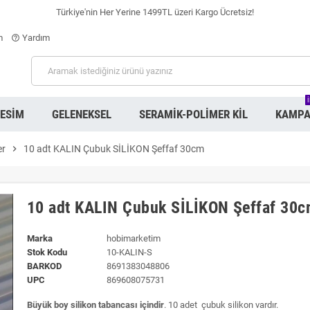
Türkiye'nin Her Yerine 1499TL üzeri Kargo Ücretsiz!
m
Yardım
help_outline
RESIM
GELENEKSEL
SERAMIK-POLIMER KIL
KAMPA
er
chevron_right
10 adt KALIN Çubuk SİLİKON Şeffaf 30cm
10 adt KALIN Çubuk SİLİKON Şeffaf 30
Marka
hobimarketim
Stok Kodu
10-KALIN-S
BARKOD
8691383048806
UPC
869608075731
Büyük boy silikon tabancası içindir
. 10 adet çubuk silikon vardır.