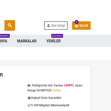
0
search
person
Üye Girişi
₺0,00
INDIRIM%
KAÇIRMA!
NYA
MARKALAR
YENILER
cm
Türkiye'nin Her Yerine
1499TL
üzeri
local_shipping
Kargo ÜCRETSİZ
Detay
Orjinal Ürün Garantisi
check_circle
%100 Müşteri Memnuniyeti
insert_emoticon