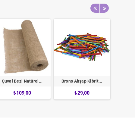
Çuval Bezi Natürel...
Brons Ahşap Kibrit...
Süng
₺109,00
₺29,00