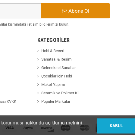
Abone Ol
ılar kısmındaki iletişim bilgilerimizi bulun.
KATEGORILER
Hobi & Beceri
Sanatsal & Resim
Geleneksel Sanatlar
Çocuklar için Hobi
Maket Yapımı
Seramik ve Polimer Kil
ması KVKK
Popüler Markalar
in korunması
hakkında açıklama metnini
KABUL