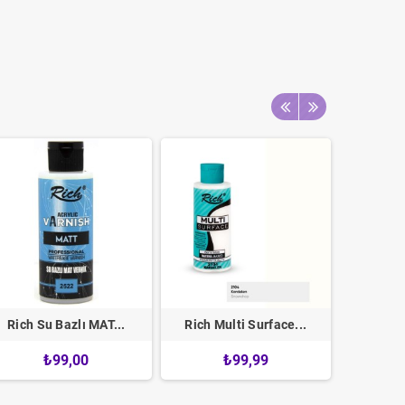
Rich Su Bazlı MAT...
Rich Multi Surface...
Viktori
₺99,00
₺99,99