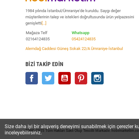
1984 yılında İstanbul/Ümraniye'de kuruldu. Saygı değer
müşterilerinin talep ve istekleri doğrultusunda ürün yelpazesini
genişletti
[...]
Mağaza Telf
Whatsapp
02164124835
05424124835
Alemdağ Caddesi Güneş Sokak 22/A Ümraniye-İstanbul
BIZI TAKIP EDIN
Facebook
Twitter
YouTube
Pinterest
Instagram
Size daha iyi bir alışveriş deneyimi sunabilmek için çerezler ku
2008-2025 Tüm Hakları Saklı Olup Tescilli Markadır. hobimarketim.c
inceleyebilirsiniz.