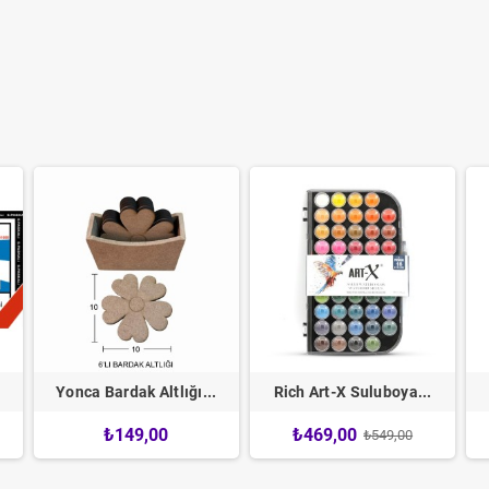
Yonca Bardak Altlığı...
Rich Art-X Suluboya...
₺149,00
₺469,00
₺549,00