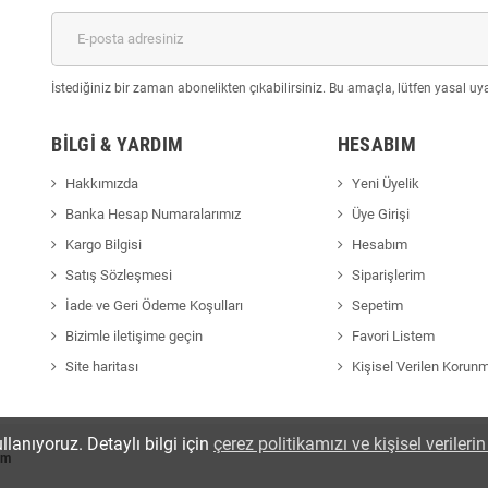
İstediğiniz bir zaman abonelikten çıkabilirsiniz. Bu amaçla, lütfen yasal uyar
BILGI & YARDIM
HESABIM
Hakkımızda
Yeni Üyelik
Banka Hesap Numaralarımız
Üye Girişi
Kargo Bilgisi
Hesabım
Satış Sözleşmesi
Siparişlerim
İade ve Geri Ödeme Koşulları
Sepetim
Bizimle iletişime geçin
Favori Listem
Site haritası
Kişisel Verilen Korun
llanıyoruz. Detaylı bilgi için
çerez politikamızı ve kişisel veriler
om