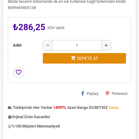
Moda tasarım bölümünde de en sık kullanılar kağıt türlerinden biridir.
8699469805138
₺286,25
KDV dahil
remove
add
Adet
shopping_cart
SEPETE AT
favorite_border
Paylaş
Pinterest
Türkiye'nin Her Yerine
1499TL
üzeri Kargo ÜCRETSİZ
Detay
local_shipping
Orjinal Ürün Garantisi
check_circle
%100 Müşteri Memnuniyeti
insert_emoticon