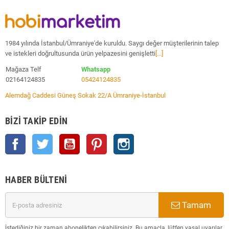
1984 yılında İstanbul/Ümraniye'de kuruldu. Saygı değer müşterilerinin talep
ve istekleri doğrultusunda ürün yelpazesini genişletti
[...]
Mağaza Telf
Whatsapp
02164124835
05424124835
Alemdağ Caddesi Güneş Sokak 22/A Ümraniye-İstanbul
BIZI TAKIP EDIN
Facebook
Twitter
YouTube
Pinterest
Instagram
HABER BÜLTENI
Tamam
İstediğiniz bir zaman abonelikten çıkabilirsiniz. Bu amaçla, lütfen yasal uyarılar