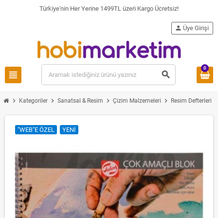
Türkiye'nin Her Yerine 1499TL üzeri Kargo Ücretsiz!
person
Üye Girişi
0
view_headline
search
chevron_right
chevron_right
chevron_right
chevron_right
chevron_
Kategoriler
Sanatsal & Resim
Çizim Malzemeleri
Resim Defterleri
"WEB"E ÖZEL
YENI