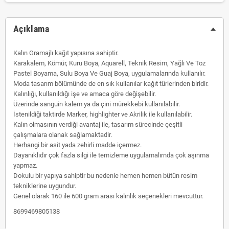
Açıklama
Kalın Gramajlı kağıt yapısına sahiptir.
Karakalem, Kömür, Kuru Boya, Aquarell, Teknik Resim, Yağlı Ve Toz
Pastel Boyama, Sulu Boya Ve Guaj Boya, uygulamalarında kullanılır.
Moda tasarım bölümünde de en sık kullanılar kağıt türlerinden biridir.
Kalınlığı, kullanıldığı işe ve amaca göre değişebilir.
Üzerinde sanguin kalem ya da çini mürekkebi kullanılabilir.
İstenildiği taktirde Marker, highlighter ve Akrilik ile kullanılabilir.
Kalın olmasının verdiği avantaj ile, tasarım sürecinde çeşitli
çalışmalara olanak sağlamaktadir.
Herhangi bir asit yada zehirli madde içermez.
Dayanıklıdır çok fazla silgi ile temizleme uygulamalırnda çok aşınma
yapmaz.
Dokulu bir yapıya sahiptir bu nedenle hemen hemen bütün resim
tekniklerine uygundur.
Genel olarak 160 ile 600 gram arası kalınlık seçenekleri mevcuttur.
8699469805138