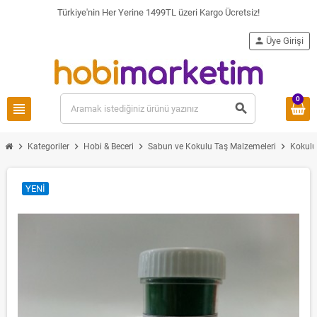
Türkiye'nin Her Yerine 1499TL üzeri Kargo Ücretsiz!
person
Üye Girişi
0
view_headline
search
chevron_right
chevron_right
chevron_right
chevron_right
Kategoriler
Hobi & Beceri
Sabun ve Kokulu Taş Malzemeleri
Kokulu
YENI