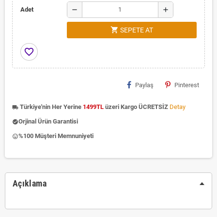
remove
add
Adet
shopping_cart
SEPETE AT
favorite_border
Paylaş
Pinterest
Türkiye'nin Her Yerine
1499TL
üzeri Kargo ÜCRETSİZ
Detay
local_shipping
Orjinal Ürün Garantisi
check_circle
%100 Müşteri Memnuniyeti
insert_emoticon
Açıklama