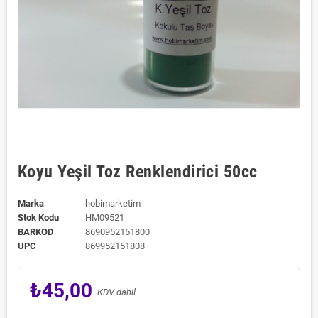
Koyu Yeşil Toz Renklendirici 50cc
Marka
hobimarketim
Stok Kodu
HM09521
BARKOD
8690952151800
UPC
869952151808
₺45,00
KDV dahil