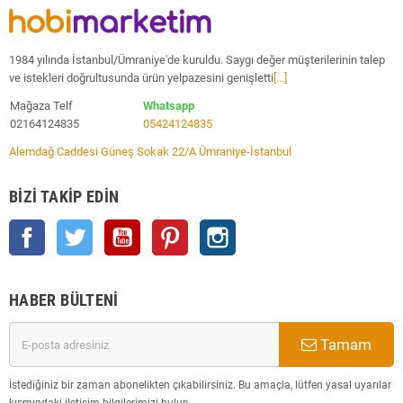
1984 yılında İstanbul/Ümraniye'de kuruldu. Saygı değer müşterilerinin talep
ve istekleri doğrultusunda ürün yelpazesini genişletti
[...]
Mağaza Telf
Whatsapp
02164124835
05424124835
Alemdağ Caddesi Güneş Sokak 22/A Ümraniye-İstanbul
BIZI TAKIP EDIN
Facebook
Twitter
YouTube
Pinterest
Instagram
HABER BÜLTENI
Tamam
İstediğiniz bir zaman abonelikten çıkabilirsiniz. Bu amaçla, lütfen yasal uyarılar