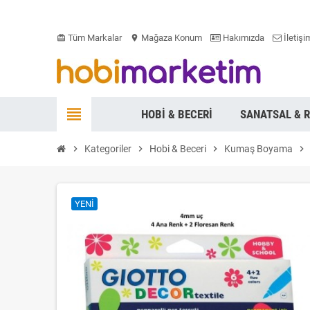
Tüm Markalar
Mağaza Konum
Hakımızda
İletişi
card_giftcard
location_on
view_headline
HOBI & BECERI
SANATSAL & 
chevron_right
Kategoriler
chevron_right
Hobi & Beceri
chevron_right
Kumaş Boyama
chevron_right
YENI