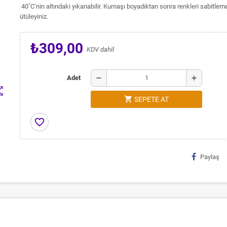
40˚C’nin altındaki yıkanabilir. Kumaşı boyadıktan sonra renkleri sabitlem
ütüleyiniz.
₺309,00
KDV dahil
remove
add
Adet
t_map
shopping_cart
SEPETE AT
favorite_border
Paylaş