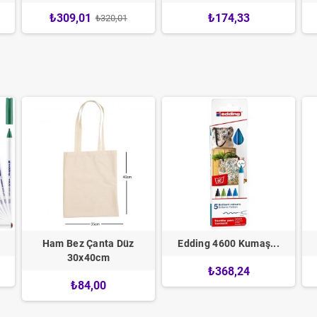
₺309,01
₺174,33
₺320,01
Ham Bez Çanta Düz
Edding 4600 Kumaş...
30x40cm
₺368,24
₺84,00