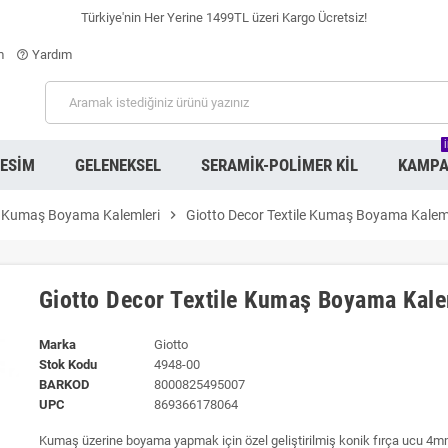
Türkiye'nin Her Yerine 1499TL üzeri Kargo Ücretsiz!
m
Yardım
help_outline
RESIM
GELENEKSEL
SERAMIK-POLIMER KIL
KAMPA
Kumaş Boyama Kalemleri
chevron_right
Giotto Decor Textile Kumaş Boyama Kalemi 
Giotto Decor Textile Kumaş Boyama Kalem
Marka
Giotto
Stok Kodu
4948-00
BARKOD
8000825495007
UPC
869366178064
Kumaş üzerine boyama yapmak için özel geliştirilmiş konik fırça ucu 4mm 