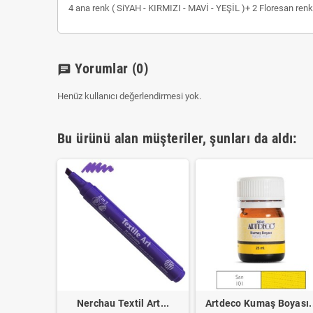
4 ana renk ( SiYAH - KIRMIZI - MAVİ - YEŞİL )+ 2 Floresan re
Yorumlar
(0)
chat
Henüz kullanıcı değerlendirmesi yok.
Bu ürünü alan müşteriler, şunları da aldı:
Boyası...
Nerchau Textil Art...
Artdeco Kumaş Boyası.