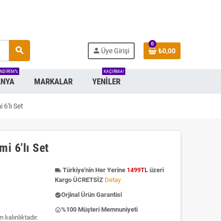
0
search
person
Üye Girişi
₺0,00
INDIRIM%
KAÇIRMA!
NYA
MARKALAR
YENILER
6'lı Set
i 6'lı Set
Türkiye'nin Her Yerine
1499TL
üzeri
local_shipping
Kargo ÜCRETSİZ
Detay
Orjinal Ürün Garantisi
check_circle
%100 Müşteri Memnuniyeti
insert_emoticon
kalınlıktadır.