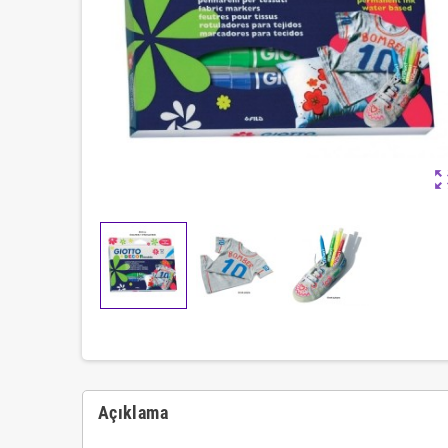
zoom_ou
Açıklama