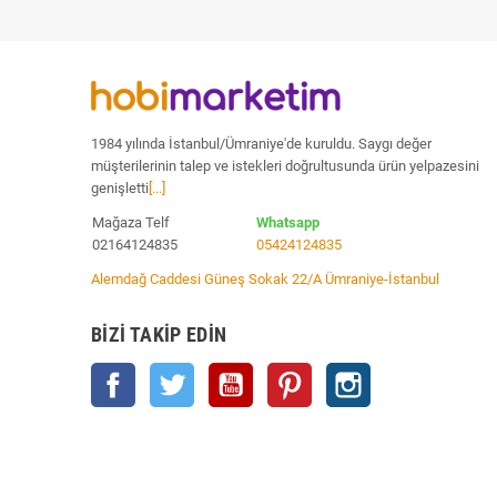
1984 yılında İstanbul/Ümraniye'de kuruldu. Saygı değer
müşterilerinin talep ve istekleri doğrultusunda ürün yelpazesini
genişletti
[...]
Mağaza Telf
Whatsapp
02164124835
05424124835
Alemdağ Caddesi Güneş Sokak 22/A Ümraniye-İstanbul
BIZI TAKIP EDIN
Facebook
Twitter
YouTube
Pinterest
Instagram