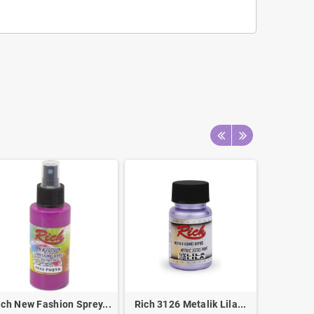
ich New Fashion Sprey...
Rich 3126 Metalik Lila...
Rich Art