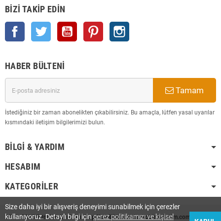
BIZI TAKIP EDIN
Facebook
Twitter
YouTube
Pinterest
Instagram
HABER BÜLTENI
Tamam
İstediğiniz bir zaman abonelikten çıkabilirsiniz. Bu amaçla, lütfen yasal uyarılar
kısmındaki iletişim bilgilerimizi bulun.
BILGI & YARDIM
HESABIM
KATEGORILER
Size daha iyi bir alışveriş deneyimi sunabilmek için çerezler
kullanıyoruz. Detaylı bilgi için
çerez politikamızı ve kişisel
2008-2025 Tüm Hakları Saklı Olup Tescilli Markadır. hobimarketim.com