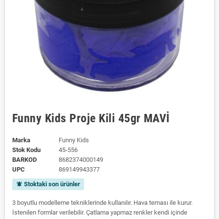
Funny Kids Proje Kili 45gr MAVİ
Marka
Funny Kids
Stok Kodu
45-556
BARKOD
8682374000149
UPC
869149943377
Stoktaki son ürünler
notifications_active
3 boyutlu modelleme tekniklerinde kullanılır. Hava teması ile kurur.
İstenilen formlar verilebilir. Çatlama yapmaz renkler kendi içinde