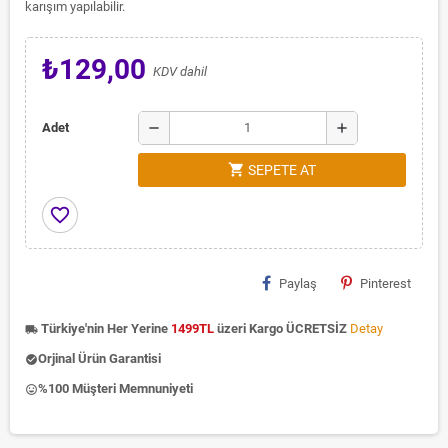
karışım yapılabilir.
₺129,00
KDV dahil
remove
add
Adet
shopping_cart
SEPETE AT
favorite_border
Paylaş
Pinterest
Türkiye'nin Her Yerine
1499TL
üzeri Kargo ÜCRETSİZ
Detay
local_shipping
Orjinal Ürün Garantisi
check_circle
%100 Müşteri Memnuniyeti
insert_emoticon