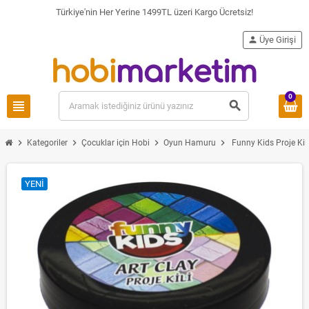
Türkiye'nin Her Yerine 1499TL üzeri Kargo Ücretsiz!
person
Üye Girişi
0
view_headline
search
chevron_right
chevron_right
chevron_right
chevron_right
Kategoriler
Çocuklar için Hobi
Oyun Hamuru
Funny Kids Proje Kil
YENI